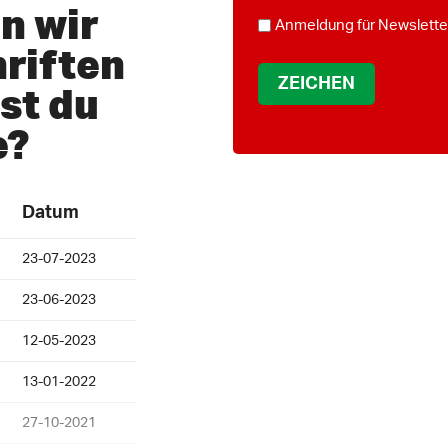
n wir
*
NEWSLETTER
Anmeldung für Newslette
riften
ist du
e?
Datum
23-07-2023
23-06-2023
12-05-2023
13-01-2022
27-10-2021