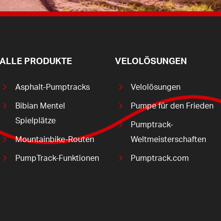
ALLE PRODUKTE
VELOLÖSUNGEN
Asphalt-Pumptracks
Velolösungen
Bibian Mentel
Pumpe für den Frieden
Spielplätze
Pumptrack-
Mountainbike-Routen
Weltmeisterschaften
PumpTrack-Funktionen
Pumptrack.com