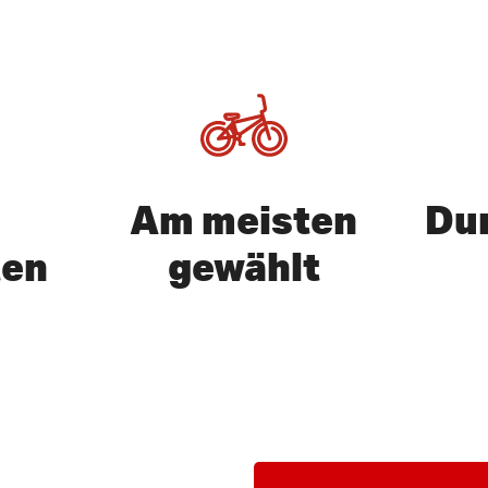
Am meisten
Dur
ten
gewählt
uchen oder ESC zu verlassen