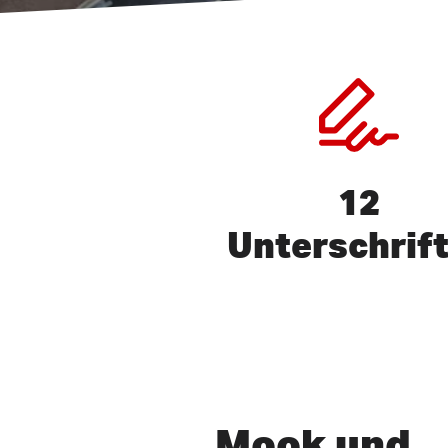
12
Unterschrif
Drücken Sie ENTER, um zu s
Mook und