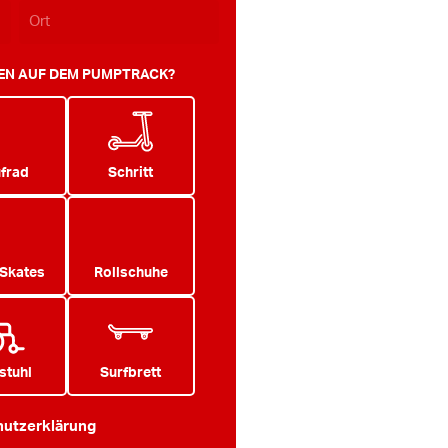
TEN AUF DEM PUMPTRACK?
frad
Schritt
 Skates
Rollschuhe
stuhl
Surfbrett
utzerklärung