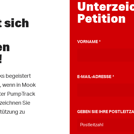
Unterzei
Petition
 sich
en
VORNAME
*
!
s begeistert
E-MAIL-ADRESSE
*
n, wenn in Mook
ter PumpTrack
rzeichnen Sie
stützung zu
GEBEN SIE IHRE POSTLEIT