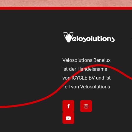
Velosolutions
Benelux
ist
der
Handelsname
von
ICYCLE
BV
und
ist
Teil
von
Velosolutions