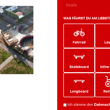
WAS FÄHRST DU AM LIEBS
Fahrrad
Lau
Skateboard
Inline
Longboard
Roll
DATENSCHUTZ
Ich stimme den
Datensch