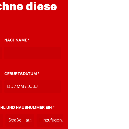
chne diese
NACHNAME
*
GEBURTSDATUM
*
TT
Strich
MM
ZAHL UND HAUSNUMMER EIN
*
Strich
JJJJ