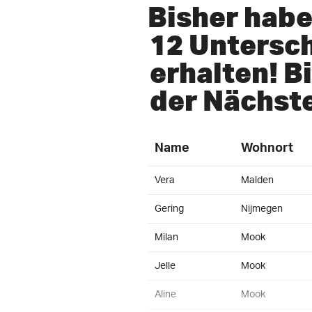
Bisher habe
12 Untersch
erhalten! B
der Nächst
Name
Wohnort
Vera
Malden
Gering
Nijmegen
Milan
Mook
Jelle
Mook
Aline
Mook