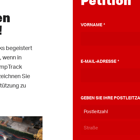
Petition
en
!
VORNAME
*
s begeistert
, wenn in
E-MAIL-ADRESSE
*
umpTrack
zeichnen Sie
stützung zu
GEBEN SIE IHRE POSTLEIT