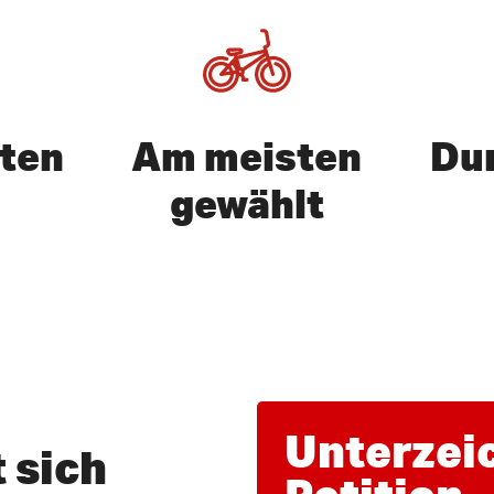
ften
Am meisten
Dur
gewählt
uchen oder ESC zu verlassen
Unterzei
 sich