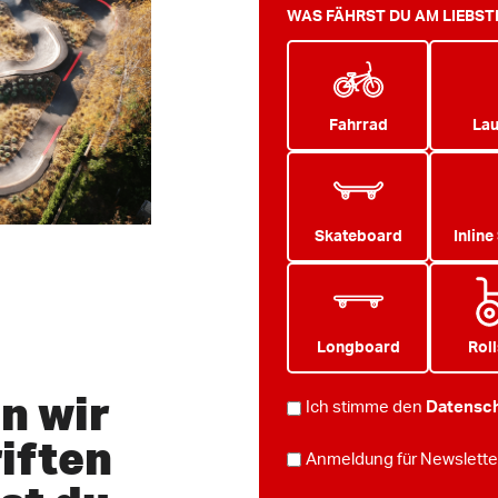
WAS FÄHRST DU AM LIEBS
Fahrrad
Lau
Skateboard
Inline
Longboard
Roll
n wir
DATENSCHUTZ
Ich stimme den
Datensch
iften
*
NEWSLETTER
Anmeldung für Newslette