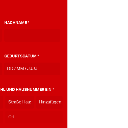
NACHNAME
*
GEBURTSDATUM
*
TT
Strich
MM
ZAHL UND HAUSNUMMER EIN
*
Strich
JJJJ