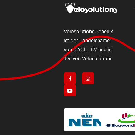
Velosolutions
Benelux
ist
der
Handelsname
von
ICYCLE
BV
und
ist
Teil
von
Velosolutions