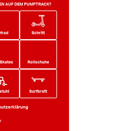
TEN AUF DEM PUMPTRACK?
frad
Schritt
 Skates
Rollschuhe
stuhl
Surfbrett
utzerklärung
r