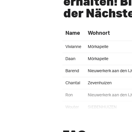
erhalten! B
der Nächst
Name
Wohnort
Vivianne
Mörkapelle
Daan
Mörkapelle
Barend
Nieuwerkerk aan den IJ
Chantal
Zevenhuizen
Ron
Nieuwerkerk aan den IJ
Wouter
SIEBENHUIZEN