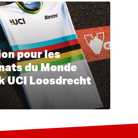
ion pour les
nats du Monde
 UCI Loosdrecht