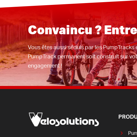
Convaincu ? Entre
Vous êtes aussi séduis par les PumpTracks 
PumpTrack permanent soit construit sur vot
engagement !
PRODU
Pum