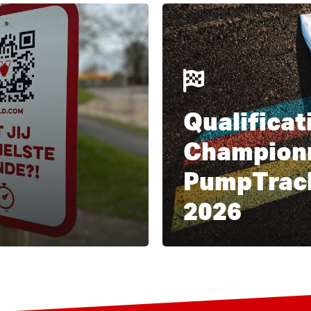
Apprendre
encore
plus
Qualificat
Champion
PumpTrack
2026