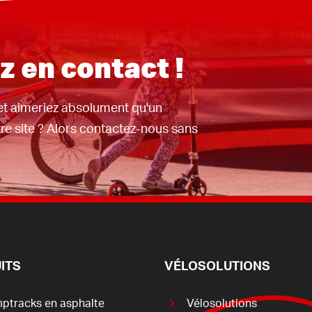
z en contact !
et aimeriez absolument qu'un
re site ? Alors contactez-nous sans
ITS
VÉLOSOLUTIONS
ptracks en asphalte
Vélosolutions