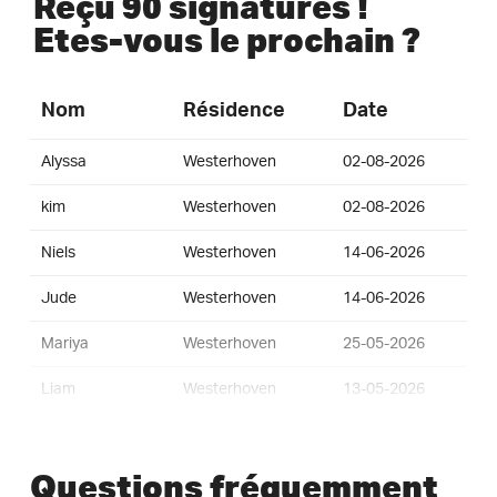
Reçu 90 signatures !
Etes-vous le prochain ?
Nom
Résidence
Date
Alyssa
Westerhoven
02-08-2026
kim
Westerhoven
02-08-2026
Niels
Westerhoven
14-06-2026
Jude
Westerhoven
14-06-2026
Mariya
Westerhoven
25-05-2026
Liam
Westerhoven
13-05-2026
Kylan
Westerhoven
13-05-2026
Questions fréquemment
Jolanda
Westerhoven
12-05-2026