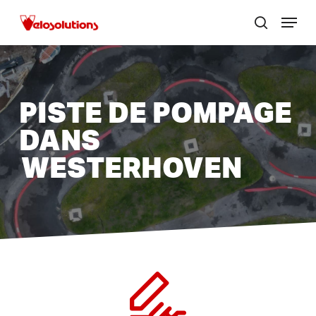
Passer
Menu
au
zoek
Ferme
contenu
le
principal
menu
PISTE DE POMPAGE
DANS
WESTERHOVEN