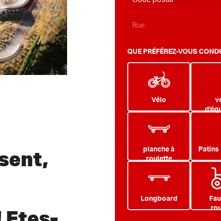
QUE PRÉFÉREZ-VOUS CONDU
Vélo
v
d'équ
planche à
Patins 
sent,
roulette
Longboard
Fau
rou
! Etes-