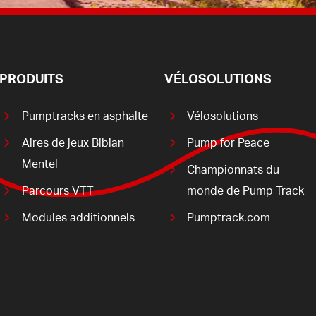
PRODUITS
VÉLOSOLUTIONS
Pumptracks en asphalte
Vélosolutions
Aires de jeux Bibian
Pump for Peace
Mentel
Championnats du
Parcours VTT
monde de Pump Track
Modules additionnels
Pumptrack.com