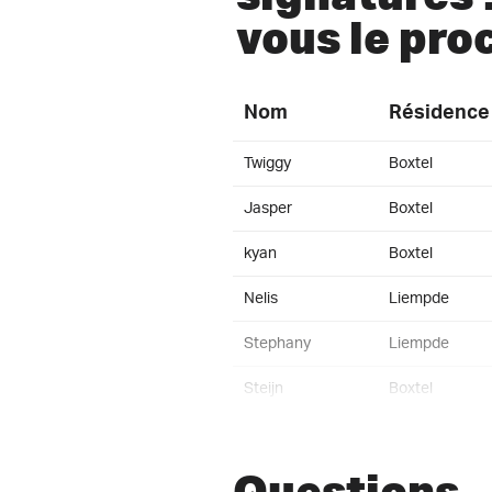
vous le pro
Nom
Résidence
Twiggy
Boxtel
Jasper
Boxtel
kyan
Boxtel
Nelis
Liempde
Stephany
Liempde
Steijn
Boxtel
collet
Boxtel
Questions
josanne
Boxtel