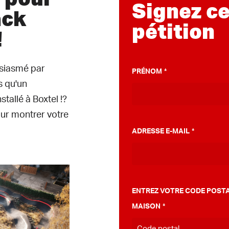
Signez ce
ack
pétition
!
siasmé par
PRÉNOM
*
s qu'un
tallé à Boxtel !?
our montrer votre
ADRESSE E-MAIL
*
ENTREZ VOTRE CODE POSTA
MAISON
*