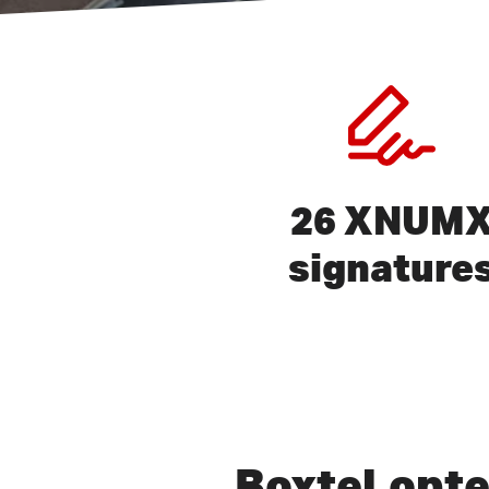
26 XNUM
signature
Appuyez sur ENTER pour rec
Boxtel
opte