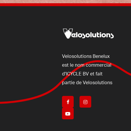
Velosolutions
Benelux
est
le
nom
commercial
d'ICYCLE
BV
et
fait
partie
de
Velosolutions