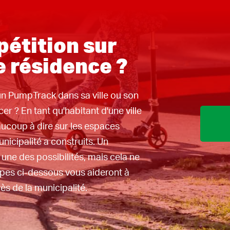
un village, vous
oppements.
17-05-2023
es espaces
pétition sur
municipalité a
st
e résidence ?
ilités, mais
 ! Une pétition
 un PumpTrack dans sa ville ou son
re municipalité
r ? En tant qu'habitant d'une ville
De plus, nous
aucoup à dire sur les espaces
e par étape qui
nicipalité a construits. Un
chemin vers ce
ne des possibilités, mais cela ne
pre
tapes ci-dessous vous aideront à
e faire
voir ici
.
s de la municipalité.