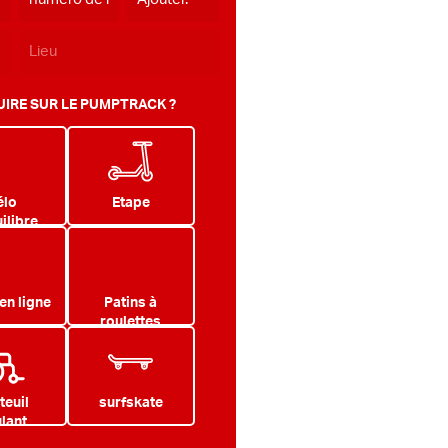
IRE SUR LE PUMPTRACK ?
élo
Etape
ilibre
en ligne
Patins à
roulettes
teuil
surfskate
lant