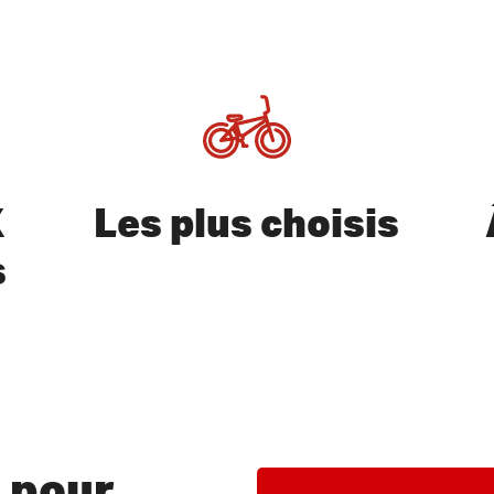
X
Les plus choisis
s
hercher ou quitter ESC
 pour