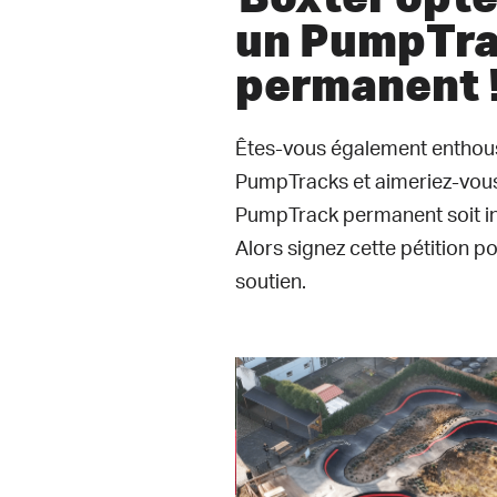
un PumpTr
permanent 
Êtes-vous également enthou
PumpTracks et aimeriez-vou
PumpTrack permanent soit ins
Alors signez cette pétition p
soutien.
ardez la vidéo