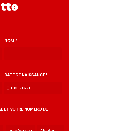
tte
NOM
*
DATE DE NAISSANCE
*
JJ
tiret
MM
L ET VOTRE NUMÉRO DE
tiret
AAAA