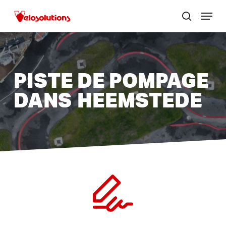
Passer
Menu
au
zoek
Ferme
contenu
le
principal
menu
PISTE DE POMPAGE
DANS
HEEMSTEDE