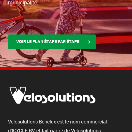
municipalité.
VOIR LE PLAN ÉTAPE PAR ÉTAPE
Velosolutions
Benelux
est
le
nom
commercial
d'ICYCLE
BV
et
fait
partie
de
Velosolutions