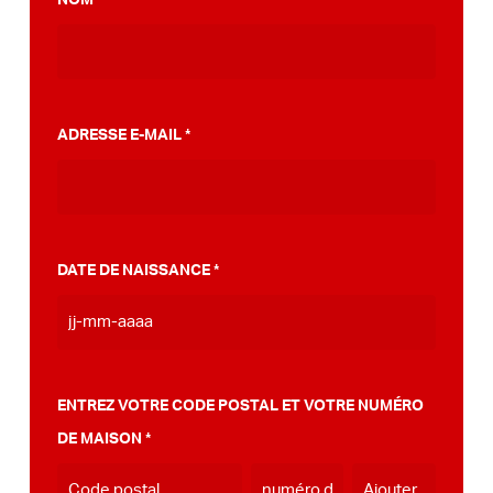
*
faveur d'un PumpTrack. De plus, nous avons
élaboré un plan étape par étape qui peut
vous aider sur votre chemin vers ce
PumpTrack dans votre propre municipalité,
ADRESSE E-MAIL
*
vous pouvez le faire
voir ici
.
DATE DE NAISSANCE
*
JJ
tiret
MM
ENTREZ VOTRE CODE POSTAL ET VOTRE NUMÉRO
tiret
DE MAISON
*
AAAA