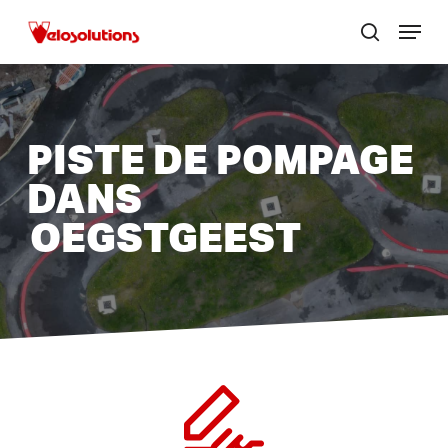
Passer
Menu
au
zoek
Ferme
contenu
le
principal
menu
PISTE DE POMPAGE
DANS
OEGSTGEEST