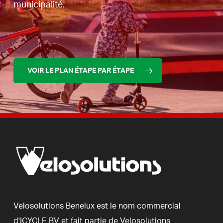
municipalité.
VOIR LE PLAN ÉTAPE PAR ÉTAPE
Velosolutions
Benelux
est
le
nom
commercial
d'ICYCLE
BV
et
fait
partie
de
Velosolutions