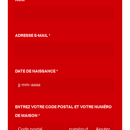
*
faveur d'un PumpTrack. De plus, nous avons
élaboré un plan étape par étape qui peut
vous aider sur votre chemin vers ce
PumpTrack dans votre propre municipalité,
ADRESSE E-MAIL
*
vous pouvez le faire
voir ici
.
DATE DE NAISSANCE
*
JJ
tiret
MM
ENTREZ VOTRE CODE POSTAL ET VOTRE NUMÉRO
tiret
DE MAISON
*
AAAA