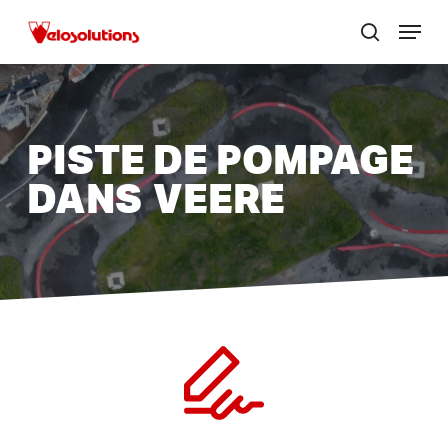
Passer
Menu
au
zoek
Ferme
contenu
le
principal
menu
PISTE DE POMPAGE
DANS
VEERE