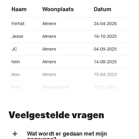
Naam
Woonplaats
Datum
Ferhat
Almere
24-04-2026
Jesse
Almere
16-10-2025
JC
Almere
04-09-2025
hein
Almere
14-08-2025
Max
Almere
15-04-2023
Brian
Almere buiten
12-01-2023
Lars
Almere
26-09-2021
Veelgestelde vragen
Mabel
Nigtevecht
20-09-2021
Lotje
Almere
22-08-2021
Wat wordt er gedaan met mijn
Jukiet
Almere
22-07-2021