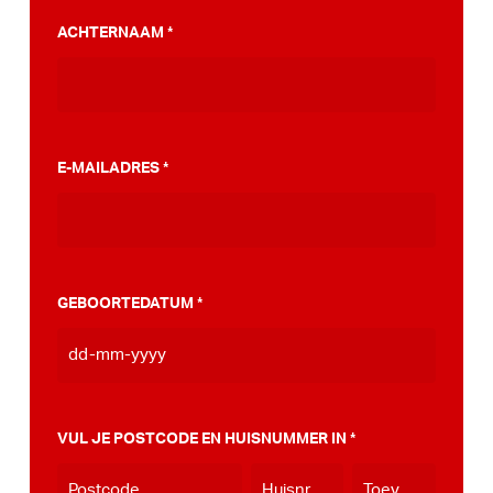
PumpTrack. Daarnaast maakten we een
ACHTERNAAM
*
stappenplan wat jou kan helpen op weg naar
die PumpTrack in je eigen gemeente, deze
kan je
hier bekijken
.
E-MAILADRES
*
GEBOORTEDATUM
*
DD
dash
MM
VUL JE POSTCODE EN HUISNUMMER IN
*
dash