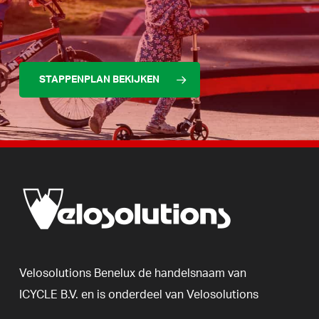
STAPPENPLAN BEKIJKEN
Velosolutions
Benelux
de
handelsnaam
van
ICYCLE
B.V.
en
is
onderdeel
van
Velosolutions