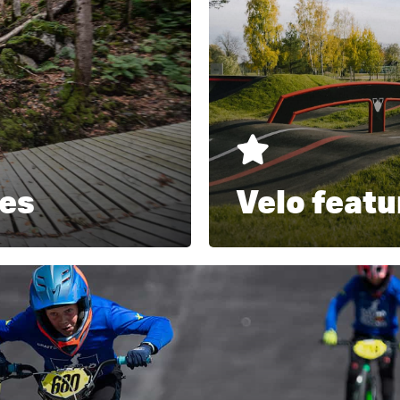
tes
Velo featu