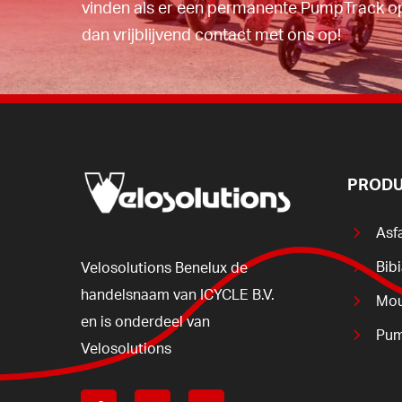
vinden als er een permanente PumpTrack o
dan vrijblijvend contact met ons op!
PRODU
Asf
Bib
Velosolutions
Benelux
de
handelsnaam
van
ICYCLE
B.V.
Mou
en
is
onderdeel
van
Pum
Velosolutions