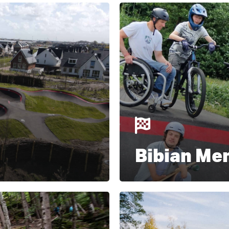
Learn
ten
more
s
Bibian Me
Learn
more