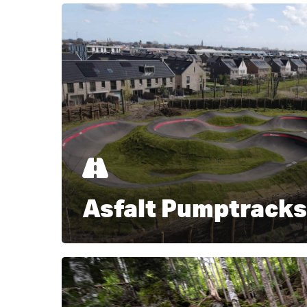
Learn
Druk op ENTER om te zoeken of ESC te slui
more
Asfalt Pumptrack
Learn
more