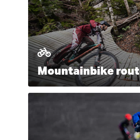
Mountainbike rou
Learn
more