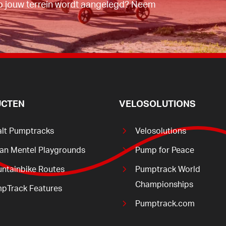
p jouw terrein wordt aangelegd? Neem
CTEN
VELOSOLUTIONS
alt Pumptracks
Velosolutions
ian Mentel Playgrounds
Pump for Peace
ntainbike Routes
Pumptrack World
Championships
pTrack Features
Pumptrack.com