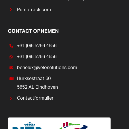
Pumptrack.com
CONTACT OPNEMEN
+31 (0)6 5266 4656
+31 (0)6 5266 4656
benelux@velosolutions.com
Hurksestraat 60
5652 AL Eindhoven
Contactformulier