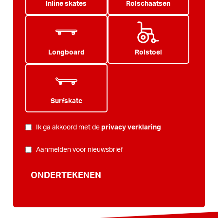
Inline skates
Rolschaatsen
Longboard
Rolstoel
Surfskate
PRIVACY
*
Ik ga akkoord met de
privacy verklaring
NIEUWSBRIEF
Aanmelden voor nieuwsbrief
ONDERTEKENEN