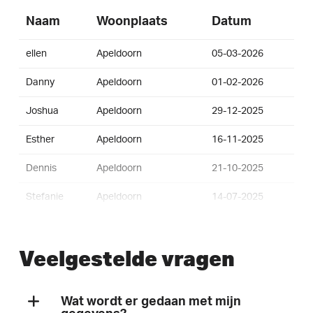
Naam
Woonplaats
Datum
ellen
Apeldoorn
05-03-2026
Danny
Apeldoorn
01-02-2026
Joshua
Apeldoorn
29-12-2025
Esther
Apeldoorn
16-11-2025
Dennis
Apeldoorn
21-10-2025
Stefanie
Apeldoorn
14-07-2025
Noah
Apeldoorn
16-02-2025
Veelgestelde vragen
Jorik
Apeldoorn
16-02-2025
Jeffrey
Apeldoorn
16-02-2025
Wat wordt er gedaan met mijn
Diego
Apeldoorn
06-10-2024