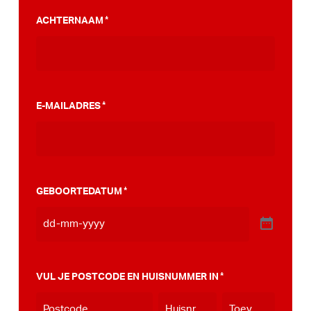
PumpTrack. Daarnaast maakten we een
ACHTERNAAM
*
stappenplan wat jou kan helpen op weg naar
die PumpTrack in je eigen gemeente, deze
kan je
hier bekijken
.
E-MAILADRES
*
GEBOORTEDATUM
*
VUL JE POSTCODE EN HUISNUMMER IN
*