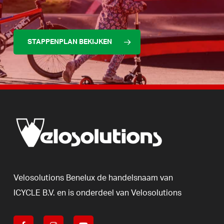
STAPPENPLAN BEKIJKEN
Velosolutions
Benelux
de
handelsnaam
van
ICYCLE
B.V.
en
is
onderdeel
van
Velosolutions