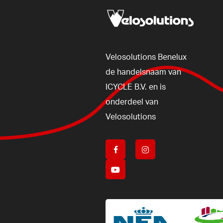
Velosolutions
Benelux
de
handelsnaam
van
ICYCLE
B.V.
en
is
onderdeel
van
Velosolutions