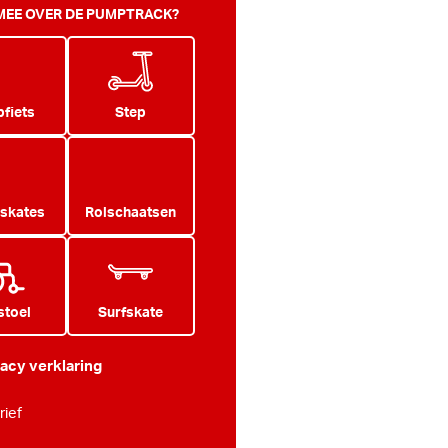
 MEE OVER DE PUMPTRACK?
fiets
Step
 skates
Rolschaatsen
stoel
Surfskate
vacy verklaring
ief