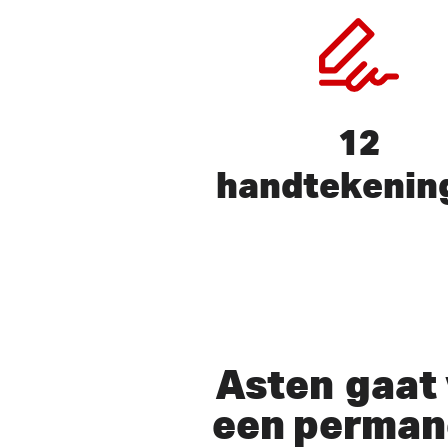
12
handtekenin
Druk op ENTER om te zoeken 
Asten
gaat 
een perman