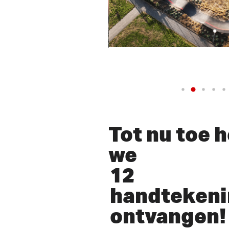
Tot nu toe 
we
12
handteken
ontvangen! 