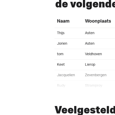
de volgend
Naam
Woonplaats
Thijs
Asten
Jorien
Asten
tom
Veldhoven
Keet
Lierop
Jacquelien
Zevenbergen
Rudy
Stramproy
Laura
Liessel
Veelgestel
Jan
DEURNE