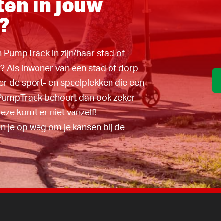
ten in jouw
hoort dan ook
, maar deze
?
titie kan helpen
uigen voor een
en PumpTrack in zijn/haar stad of
kten we een
? Als inwoner van een stad of dorp
elpen op weg
er de sport- en speelplekken die een
igen gemeente,
PumpTrack behoort dan ook zeker
eze komt er niet vanzelf!
 je op weg om je kansen bij de