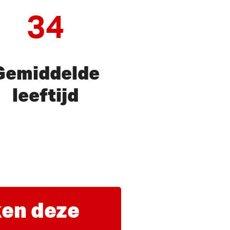
34
Gemiddelde
leeftijd
en deze