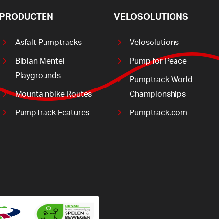
PRODUCTEN
VELOSOLUTIONS
Asfalt Pumptracks
Velosolutions
Bibian Mentel
Pump for Peace
Playgrounds
Pumptrack World
Mountainbike Routes
Championships
PumpTrack Features
Pumptrack.com