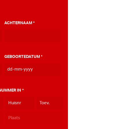
ACHTERNAAM
*
GEBOORTEDATUM
*
DD
dash
MM
NUMMER IN
*
dash
JJJJ