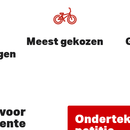
Meest gekozen
gen
of ESC te sluiten
voor
Ondertek
ente