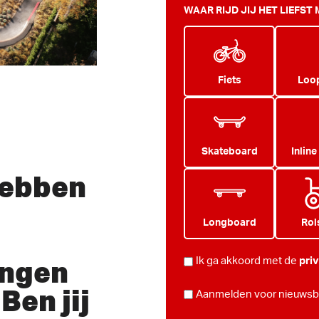
WAAR RIJD JIJ HET LIEFST
Fiets
Loop
Skateboard
Inline
hebben
Longboard
Rol
ingen
PRIVACY
Ik ga akkoord met de
pri
*
Ben jij
NIEUWSBRIEF
Aanmelden voor nieuwsbr