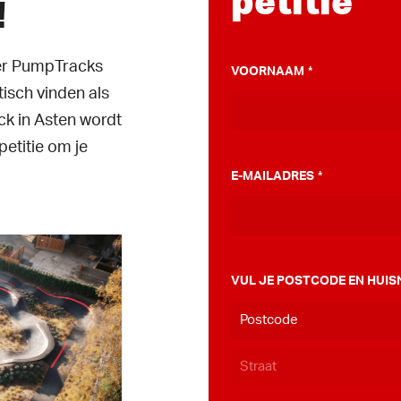
petitie
!
ver PumpTracks
VOORNAAM
*
tisch vinden als
k in Asten wordt
etitie om je
E-MAILADRES
*
VUL JE POSTCODE EN HUIS