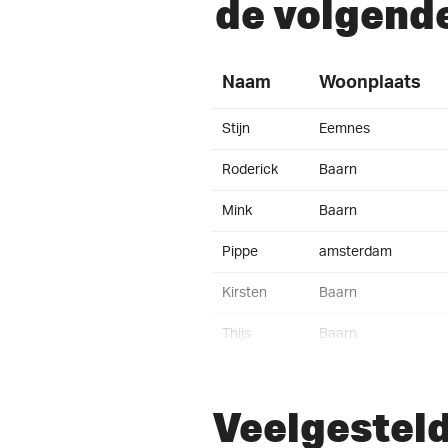
de volgend
Naam
Woonplaats
Stijn
Eemnes
Roderick
Baarn
Mink
Baarn
Pippe
amsterdam
Kirsten
Baarn
Thijs
Baarn
Esmée
Baarn
Veelgestel
Joost
Baarn