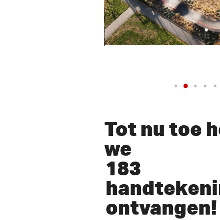
Tot nu toe 
we
183
handteken
ontvangen! 