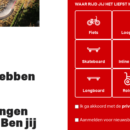
WAAR RIJD JIJ HET LIEFST
Fiets
Loop
Skateboard
Inline
hebben
Longboard
Rol
ingen
PRIVACY
Ik ga akkoord met de
pri
*
Ben jij
NIEUWSBRIEF
Aanmelden voor nieuwsbr