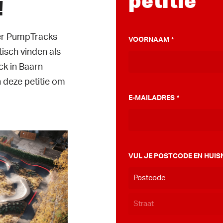
petitie
!
ver PumpTracks
VOORNAAM
*
tisch vinden als
k in Baarn
 deze petitie om
E-MAILADRES
*
VUL JE POSTCODE EN HUIS