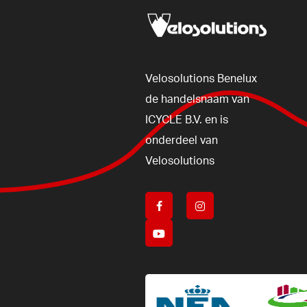
Velosolutions
Benelux
de
handelsnaam
van
ICYCLE
B.V.
en
is
onderdeel
van
Velosolutions