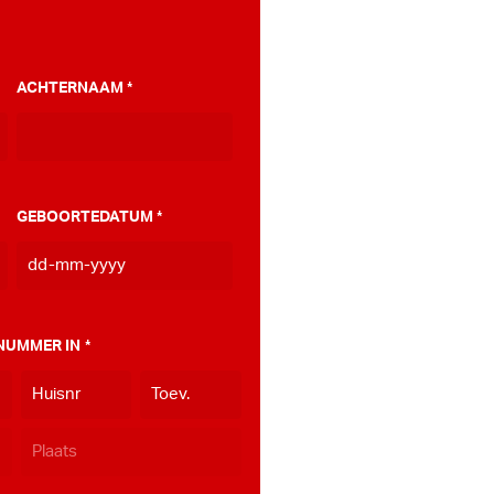
ACHTERNAAM
*
GEBOORTEDATUM
*
DD
dash
MM
NUMMER IN
*
dash
JJJJ