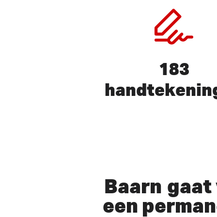
183
handtekenin
Druk op ENTER om te zoeken 
Baarn
gaat 
een perman