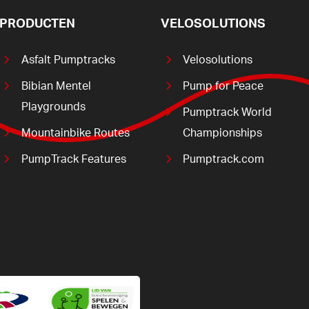
PRODUCTEN
VELOSOLUTIONS
Asfalt Pumptracks
Velosolutions
Bibian Mentel
Pump for Peace
Playgrounds
Pumptrack World
Mountainbike Routes
Championships
PumpTrack Features
Pumptrack.com