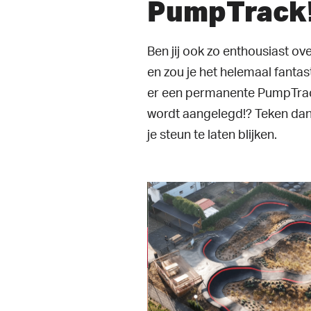
PumpTrack
Ben jij ook zo enthousiast o
en zou je het helemaal fantas
er een permanente PumpTrac
wordt aangelegd!? Teken dan
je steun te laten blijken.
lay Video