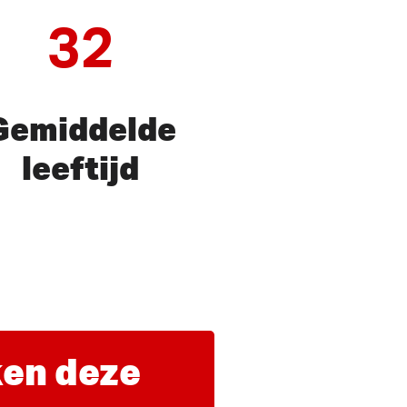
32
Gemiddelde
leeftijd
en deze