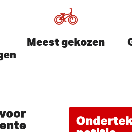
Meest gekozen
gen
of ESC te sluiten
voor
Ondertek
ente