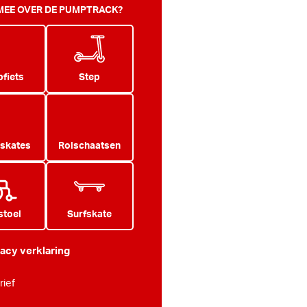
 MEE OVER DE PUMPTRACK?
fiets
Step
 skates
Rolschaatsen
stoel
Surfskate
vacy verklaring
ief