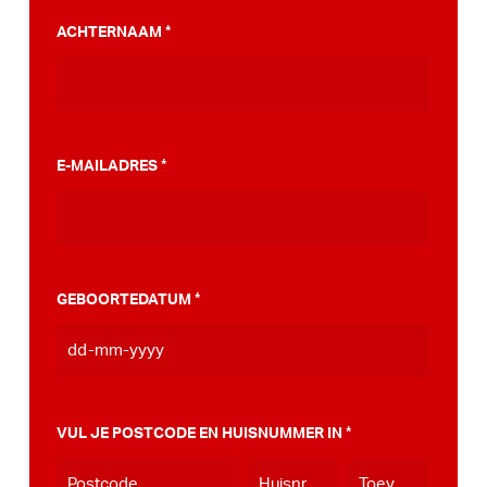
PumpTrack. Daarnaast maakten we een
ACHTERNAAM
*
stappenplan wat jou kan helpen op weg naar
die PumpTrack in je eigen gemeente, deze
kan je
hier bekijken
.
E-MAILADRES
*
GEBOORTEDATUM
*
DD
dash
MM
VUL JE POSTCODE EN HUISNUMMER IN
*
dash