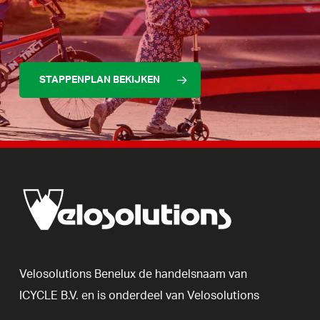
STAPPENPLAN BEKIJKEN
Velosolutions
Benelux
de
handelsnaam
van
ICYCLE
B.V.
en
is
onderdeel
van
Velosolutions