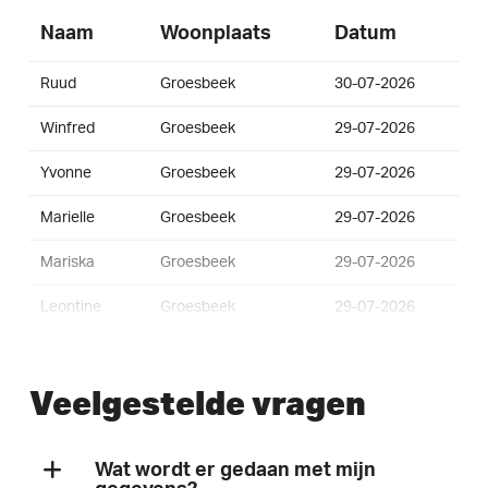
Naam
Woonplaats
Datum
Ruud
Groesbeek
30-07-2026
Winfred
Groesbeek
29-07-2026
Yvonne
Groesbeek
29-07-2026
Marielle
Groesbeek
29-07-2026
Mariska
Groesbeek
29-07-2026
Leontine
Groesbeek
29-07-2026
Jens
Groesbeek
29-07-2026
Veelgestelde vragen
Jessy
Groesbeek
29-07-2026
Tess
Groesbeek
29-07-2026
Wat wordt er gedaan met mijn
Amber
Groesbeek
29-07-2026