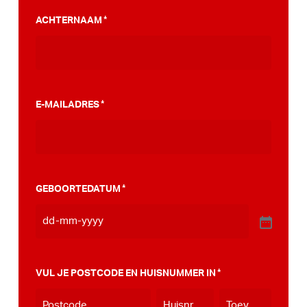
PumpTrack. Daarnaast maakten we een
ACHTERNAAM
*
stappenplan wat jou kan helpen op weg naar
die PumpTrack in je eigen gemeente, deze
kan je
hier bekijken
.
E-MAILADRES
*
GEBOORTEDATUM
*
VUL JE POSTCODE EN HUISNUMMER IN
*