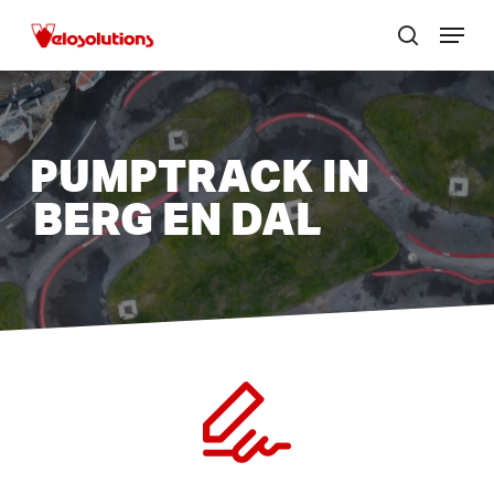
Skip
Menu
to
zoek
Menu
main
sluite
content
PUMPTRACK IN
BERG EN DAL