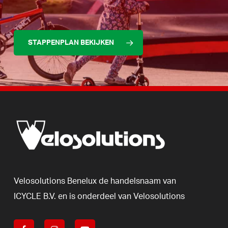
STAPPENPLAN BEKIJKEN
Velosolutions
Benelux
de
handelsnaam
van
ICYCLE
B.V.
en
is
onderdeel
van
Velosolutions