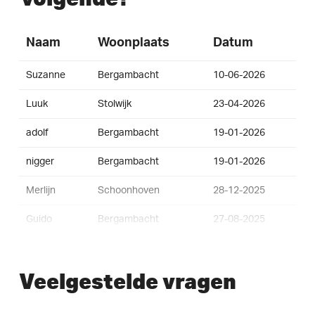
Naam
Woonplaats
Datum
Suzanne
Bergambacht
10-06-2026
Luuk
Stolwijk
23-04-2026
adolf
Bergambacht
19-01-2026
nigger
Bergambacht
19-01-2026
Merlijn
Schoonhoven
28-12-2025
Guido
Bergambacht
27-08-2025
Tim
Oudewater
30-11-2024
Veelgestelde vragen
Margriet
Bergambacht
05-11-2024
Roland
Bergambacht
05-11-2024