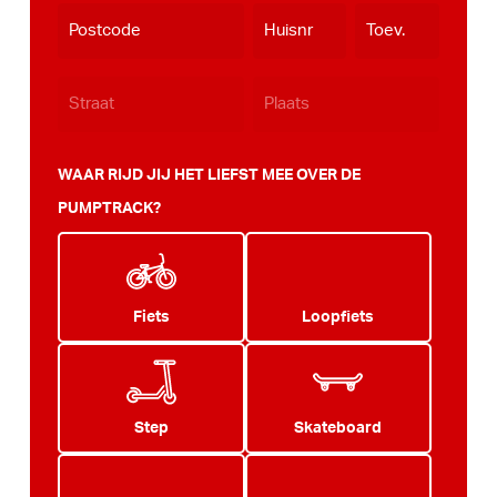
dash
JJJJ
WAAR RIJD JIJ HET LIEFST MEE OVER DE
PUMPTRACK?
Fiets
Loopfiets
Step
Skateboard