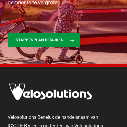
gemeente te vergroten.
STAPPENPLAN BEKIJKEN
Velosolutions
Benelux
de
handelsnaam
van
ICYCLE
B.V.
en
is
onderdeel
van
Velosolutions