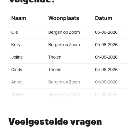
Naam
Woonplaats
Datum
Ole
Bergen op Zoom
05-08-2026
Kelly
Bergen op Zoom
05-08-2026
Joline
Tholen
04-08-2026
Cindy
Tholen
04-08-2026
Annet
Bergen op Zoom
04-08-2026
Stefan
Bergen op Zoom
04-08-2026
Brian
Bergen op Zoom
04-08-2026
Veelgestelde vragen
Clancy
Bergen op Zoom
04-08-2026
Elke
Bergen op Zoom
01-08-2026