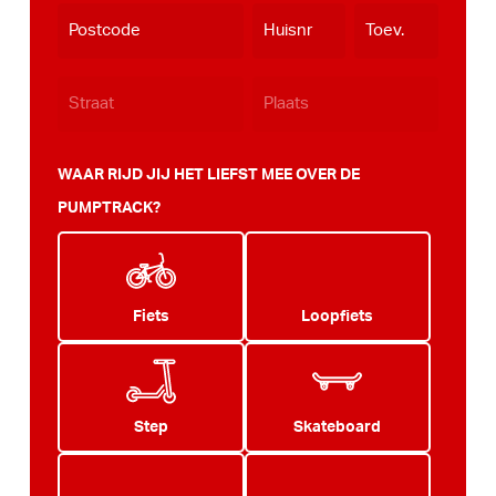
dash
JJJJ
WAAR RIJD JIJ HET LIEFST MEE OVER DE
PUMPTRACK?
Fiets
Loopfiets
Step
Skateboard