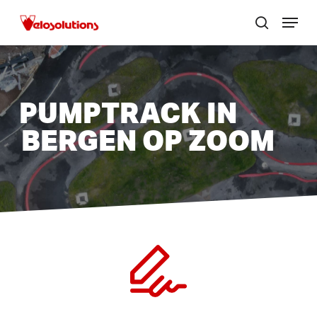
Skip
Menu
to
zoek
Menu
main
sluite
content
PUMPTRACK IN
BERGEN OP ZOOM