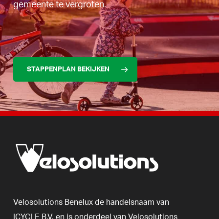
gemeente te vergroten.
STAPPENPLAN BEKIJKEN
Velosolutions
Benelux
de
handelsnaam
van
ICYCLE
B.V.
en
is
onderdeel
van
Velosolutions