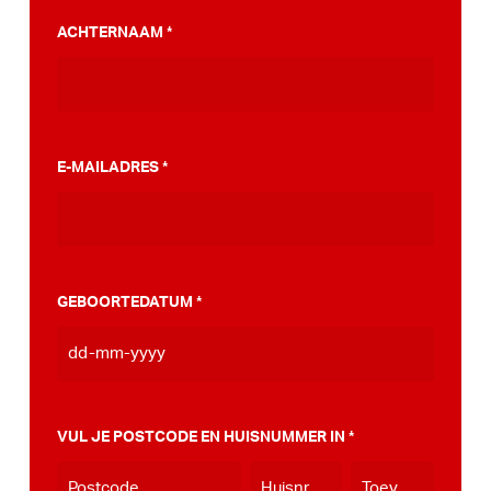
PumpTrack. Daarnaast maakten we een
ACHTERNAAM
*
stappenplan wat jou kan helpen op weg naar
die PumpTrack in je eigen gemeente, deze
kan je
hier bekijken
.
E-MAILADRES
*
GEBOORTEDATUM
*
DD
dash
MM
VUL JE POSTCODE EN HUISNUMMER IN
*
dash