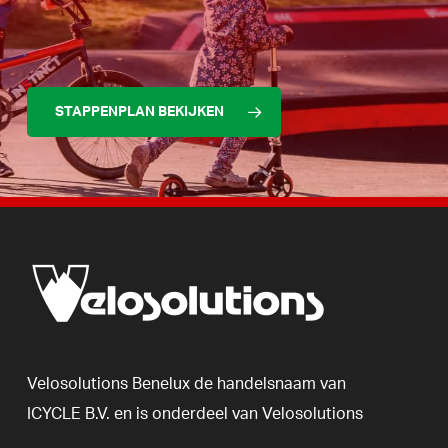
STAPPENPLAN BEKIJKEN
Velosolutions
Benelux
de
handelsnaam
van
ICYCLE
B.V.
en
is
onderdeel
van
Velosolutions