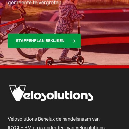
gemeente te vergroten.
STAPPENPLAN BEKIJKEN
Velosolutions
Benelux
de
handelsnaam
van
ICYCLE
B.V.
en
is
onderdeel
van
Velosolutions