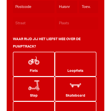
dash
JJJJ
WAAR RIJD JIJ HET LIEFST MEE OVER DE
PUMPTRACK?
Fiets
Loopfiets
Step
Skateboard