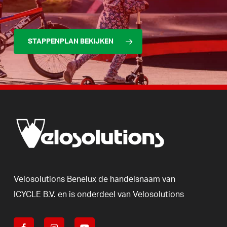
STAPPENPLAN BEKIJKEN
Velosolutions
Benelux
de
handelsnaam
van
ICYCLE
B.V.
en
is
onderdeel
van
Velosolutions