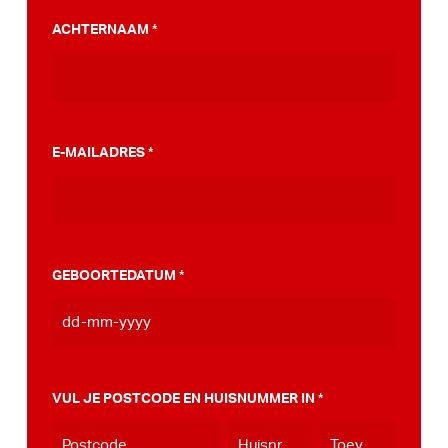
PumpTrack. Daarnaast maakten we een
ACHTERNAAM
*
stappenplan wat jou kan helpen op weg naar
die PumpTrack in je eigen gemeente, deze
kan je
hier bekijken
.
E-MAILADRES
*
GEBOORTEDATUM
*
DD
dash
MM
VUL JE POSTCODE EN HUISNUMMER IN
*
dash