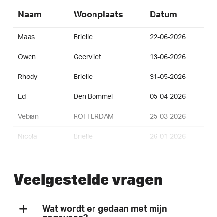
Naam
Woonplaats
Datum
Maas
Brielle
22-06-2026
Owen
Geervliet
13-06-2026
Rhody
Brielle
31-05-2026
Ed
Den Bommel
05-04-2026
Vebian
ROTTERDAM
25-03-2026
Nicola
Brielle
26-01-2026
Nicola
Brielle
26-01-2026
Veelgestelde vragen
Maximillian
Brielle
26-01-2026
Edyta
Brielle
26-01-2026
Wat wordt er gedaan met mijn
Shannon
Brielle
15-09-2025