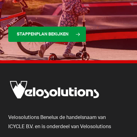
STAPPENPLAN BEKIJKEN
Velosolutions
Benelux
de
handelsnaam
van
ICYCLE
B.V.
en
is
onderdeel
van
Velosolutions