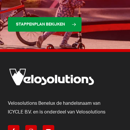
STAPPENPLAN BEKIJKEN
Velosolutions
Benelux
de
handelsnaam
van
ICYCLE
B.V.
en
is
onderdeel
van
Velosolutions