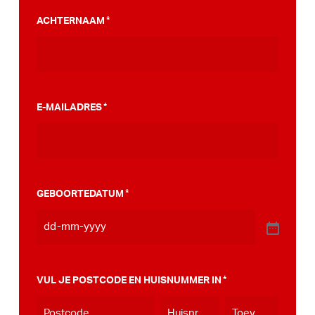
PumpTrack. Daarnaast maakten we een
ACHTERNAAM
*
stappenplan wat jou kan helpen op weg naar
die PumpTrack in je eigen gemeente, deze
kan je
hier bekijken
.
E-MAILADRES
*
GEBOORTEDATUM
*
VUL JE POSTCODE EN HUISNUMMER IN
*