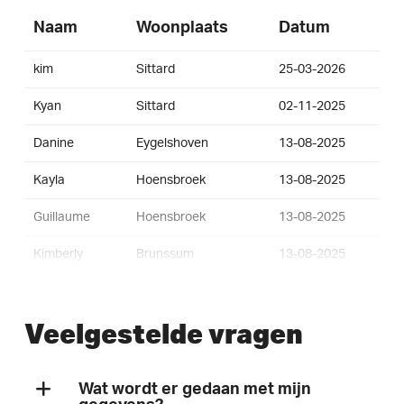
Naam
Woonplaats
Datum
kim
Sittard
25-03-2026
Kyan
Sittard
02-11-2025
Danine
Eygelshoven
13-08-2025
Kayla
Hoensbroek
13-08-2025
Guillaume
Hoensbroek
13-08-2025
Kimberly
Brunssum
13-08-2025
Annemarie
Brunssum
03-11-2024
Veelgestelde vragen
Annemarie
Brunssum
03-11-2024
Pascal
Kerkrade
13-08-2023
Wat wordt er gedaan met mijn
Melania
Hoensbroek
11-08-2023