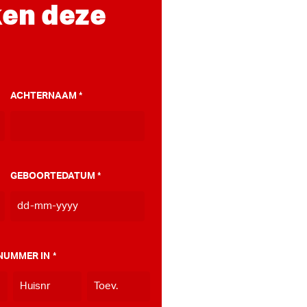
en deze
ACHTERNAAM
*
GEBOORTEDATUM
*
DD
dash
MM
NUMMER IN
*
dash
JJJJ