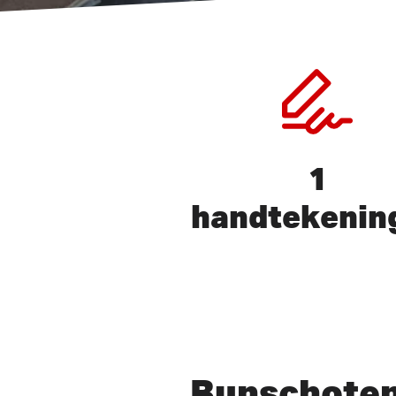
1
handtekenin
Druk op ENTER om te zoeken 
Bunschote