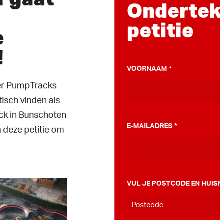
Ondertek
petitie
e
!
VOORNAAM
*
ver PumpTracks
tisch vinden als
k in Bunschoten
E-MAILADRES
*
 deze petitie om
VUL JE POSTCODE EN HUIS