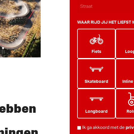
WAAR RIJD JIJ HET LIEFST
Fiets
Loop
Skateboard
Inline
hebben
Longboard
Rol
ningen
PRIVACY
Ik ga akkoord met de
pri