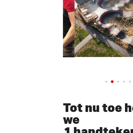
lay Video
Tot nu toe 
we
1 handteke