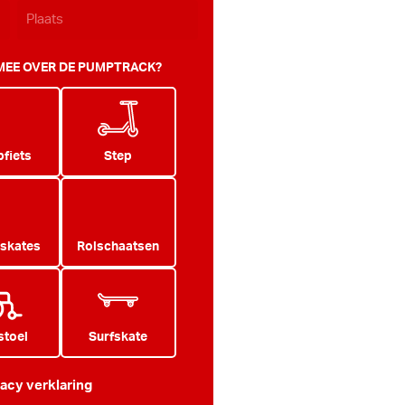
 MEE OVER DE PUMPTRACK?
fiets
Step
 skates
Rolschaatsen
stoel
Surfskate
vacy verklaring