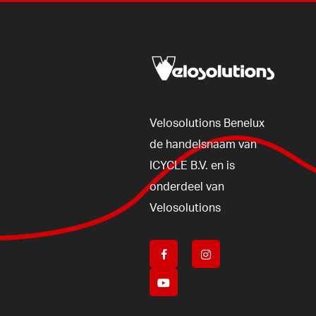
Velosolutions
Benelux
de
handelsnaam
van
ICYCLE
B.V.
en
is
onderdeel
van
Velosolutions