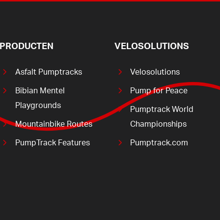
PRODUCTEN
VELOSOLUTIONS
Asfalt Pumptracks
Velosolutions
Bibian Mentel
Pump for Peace
Playgrounds
Pumptrack World
Mountainbike Routes
Championships
PumpTrack Features
Pumptrack.com