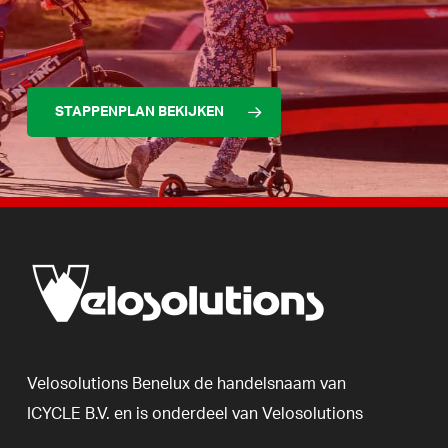
STAPPENPLAN BEKIJKEN
Velosolutions
Benelux
de
handelsnaam
van
ICYCLE
B.V.
en
is
onderdeel
van
Velosolutions