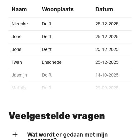
Naam
Woonplaats
Datum
Nieenke
Delft
25-12-2025
Joris
Delft
25-12-2025
Joris
Delft
25-12-2025
Twan
Enschede
25-12-2025
Jasmijn
Delft
14-10-2025
Mathijs
Delft
29-09-2025
Margo
Delft
30-08-2025
Veelgestelde vragen
Bram
Delft
08-06-2025
Lola
Delft
01-06-2025
Wat wordt er gedaan met mijn
Loes
Delft
11-05-2025