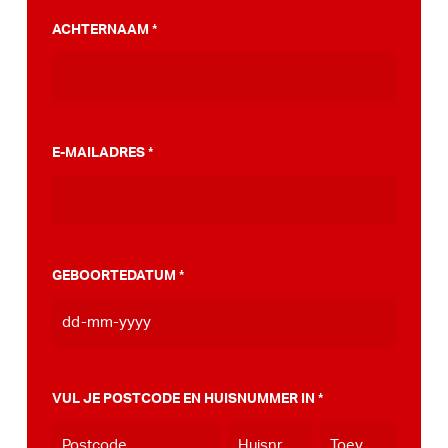
PumpTrack. Daarnaast maakten we een
ACHTERNAAM
*
stappenplan wat jou kan helpen op weg naar
die PumpTrack in je eigen gemeente, deze
kan je
hier bekijken
.
E-MAILADRES
*
GEBOORTEDATUM
*
DD
dash
MM
VUL JE POSTCODE EN HUISNUMMER IN
*
dash