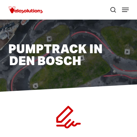
Skip
Menu
to
zoek
Menu
main
sluite
content
PUMPTRACK IN
DEN BOSCH