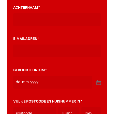
PumpTrack. Daarnaast maakten we een
ACHTERNAAM
*
stappenplan wat jou kan helpen op weg naar
die PumpTrack in je eigen gemeente, deze
kan je
hier bekijken
.
E-MAILADRES
*
GEBOORTEDATUM
*
VUL JE POSTCODE EN HUISNUMMER IN
*