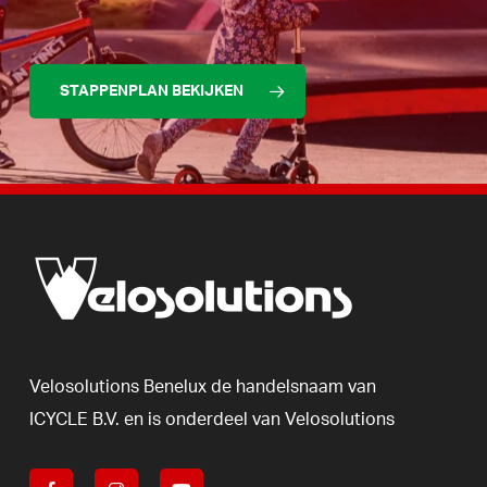
STAPPENPLAN BEKIJKEN
Velosolutions
Benelux
de
handelsnaam
van
ICYCLE
B.V.
en
is
onderdeel
van
Velosolutions