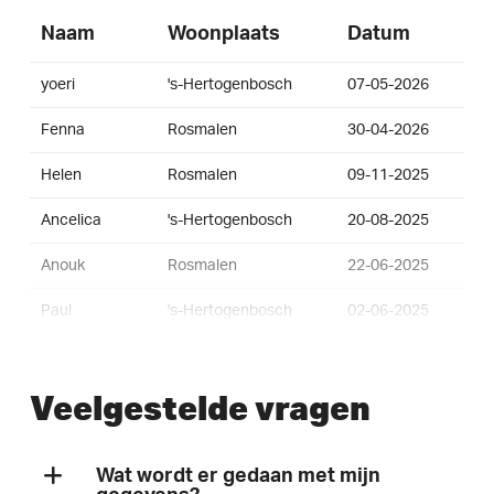
Naam
Woonplaats
Datum
yoeri
's-Hertogenbosch
07-05-2026
Fenna
Rosmalen
30-04-2026
Helen
Rosmalen
09-11-2025
Ancelica
's-Hertogenbosch
20-08-2025
Anouk
Rosmalen
22-06-2025
Paul
's-Hertogenbosch
02-06-2025
Mark
's-Hertogenbosch
21-04-2025
Veelgestelde vragen
Marijke
's-Hertogenbosch
25-02-2025
mike
's-Hertogenbosch
02-01-2025
Wat wordt er gedaan met mijn
Niek en Job
Berlicum
29-12-2024