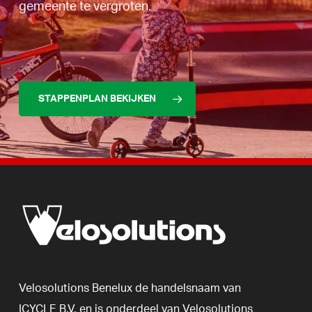
gemeente te vergroten.
STAPPENPLAN BEKIJKEN
Velosolutions
Benelux
de
handelsnaam
van
ICYCLE
B.V.
en
is
onderdeel
van
Velosolutions