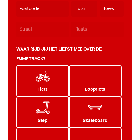
dash
JJJJ
WAAR RIJD JIJ HET LIEFST MEE OVER DE
PUMPTRACK?
Fiets
Loopfiets
Step
Skateboard