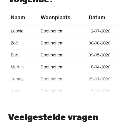
Naam
Woonplaats
Datum
Leonie
Doetinchem
12-07-2026
Zoë
Doetinchem
06-06-2026
Bart
Doetinchem
09-05-2026
Martijn
Doetinchem
18-04-2026
Jamey
Doetinchem
29-01-2026
Anne
Doetinchem
17-01-2026
Bennie
Varsseveld
28-12-2025
Veelgestelde vragen
Jack
Doetinchem
28-12-2025
Stefan
Doetinchem
25-12-2025