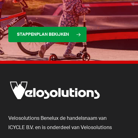
STAPPENPLAN BEKIJKEN
Velosolutions
Benelux
de
handelsnaam
van
ICYCLE
B.V.
en
is
onderdeel
van
Velosolutions