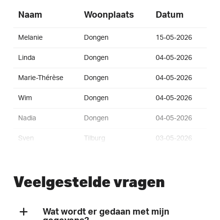
Naam
Woonplaats
Datum
Melanie
Dongen
15-05-2026
Linda
Dongen
04-05-2026
Marie-Thérèse
Dongen
04-05-2026
Wim
Dongen
04-05-2026
Nadia
Dongen
04-05-2026
Sven
Tilburg
03-05-2026
Rob
Dongen
02-05-2026
Veelgestelde vragen
Benjamin
Dongen
02-05-2026
Ineke
Dongen
01-05-2026
Wat wordt er gedaan met mijn
Gerard
Dongen
01-05-2026