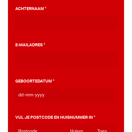
PumpTrack. Daarnaast maakten we een
ACHTERNAAM
*
stappenplan wat jou kan helpen op weg naar
die PumpTrack in je eigen gemeente, deze
kan je
hier bekijken
.
E-MAILADRES
*
GEBOORTEDATUM
*
DD
dash
MM
VUL JE POSTCODE EN HUISNUMMER IN
*
dash