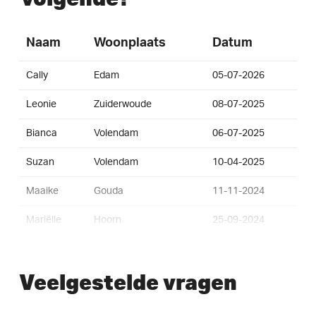
Naam
Woonplaats
Datum
Cally
Edam
05-07-2026
Leonie
Zuiderwoude
08-07-2025
Bianca
Volendam
06-07-2025
Suzan
Volendam
10-04-2025
Maaike
Gouda
11-11-2024
Mariëlle
Hoorn
25-09-2024
D
Volendam
24-09-2024
Veelgestelde vragen
Dex
Edam
23-09-2024
Steven
Volendam
22-09-2024