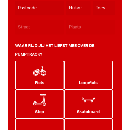
dash
JJJJ
WAAR RIJD JIJ HET LIEFST MEE OVER DE
PUMPTRACK?
Fiets
Loopfiets
Step
Skateboard