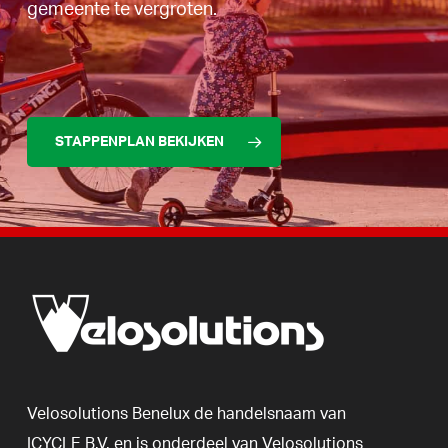
gemeente te vergroten.
STAPPENPLAN BEKIJKEN
Velosolutions
Benelux
de
handelsnaam
van
ICYCLE
B.V.
en
is
onderdeel
van
Velosolutions