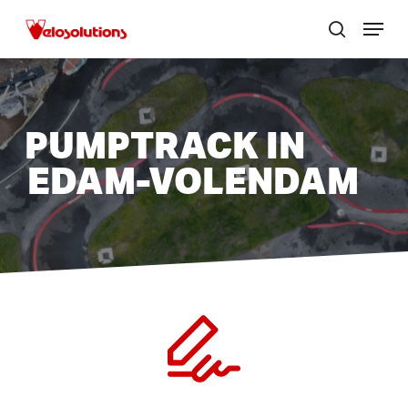
Skip
Menu
to
zoek
Menu
main
sluite
content
PUMPTRACK IN
EDAM-VOLENDAM