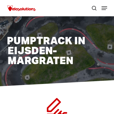
Skip
Menu
to
zoek
Menu
main
sluite
content
PUMPTRACK IN
EIJSDEN-
MARGRATEN