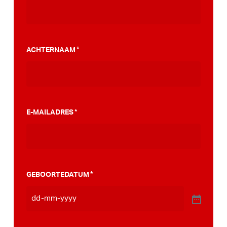
vanzelf! Een petitie kan helpen om jouw
gemeente te overtuigen voor een
PumpTrack. Daarnaast maakten we een
ACHTERNAAM
*
stappenplan wat jou kan helpen op weg naar
die PumpTrack in je eigen gemeente, deze
kan je
hier bekijken
.
E-MAILADRES
*
GEBOORTEDATUM
*