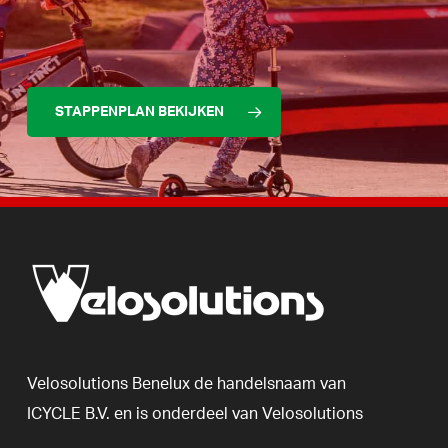
STAPPENPLAN BEKIJKEN
Velosolutions
Benelux
de
handelsnaam
van
ICYCLE
B.V.
en
is
onderdeel
van
Velosolutions