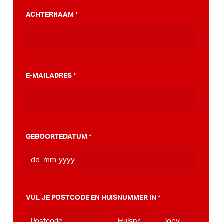
PumpTrack. Daarnaast maakten we een
ACHTERNAAM
*
stappenplan wat jou kan helpen op weg naar
die PumpTrack in je eigen gemeente, deze
kan je
hier bekijken
.
E-MAILADRES
*
GEBOORTEDATUM
*
DD
dash
MM
VUL JE POSTCODE EN HUISNUMMER IN
*
dash