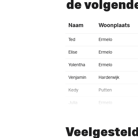
de volgend
Naam
Woonplaats
Ted
Ermelo
Elise
Ermelo
Yolentha
Ermelo
Venjamin
Harderwijk
Kedy
Putten
Julia
Ermelo
Martijn
Ermelo
Veelgestel
Yves
Amersfoort