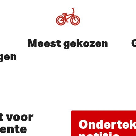
Meest gekozen
gen
of ESC te sluiten
 voor
Ondertek
ente