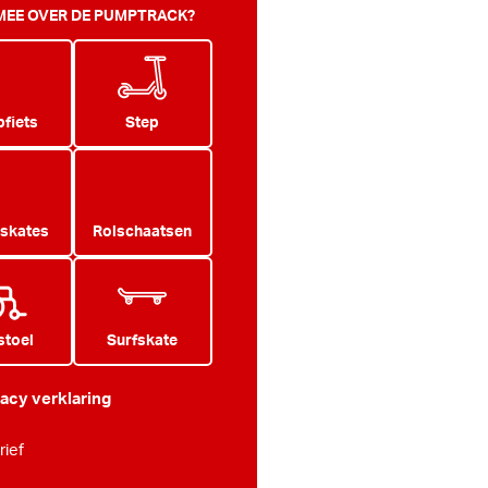
 MEE OVER DE PUMPTRACK?
fiets
Step
 skates
Rolschaatsen
stoel
Surfskate
vacy verklaring
ief