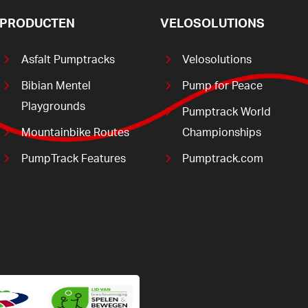
PRODUCTEN
VELOSOLUTIONS
Asfalt Pumptracks
Velosolutions
Bibian Mentel
Pump for Peace
Playgrounds
Pumptrack World
Mountainbike Routes
Championships
PumpTrack Features
Pumptrack.com