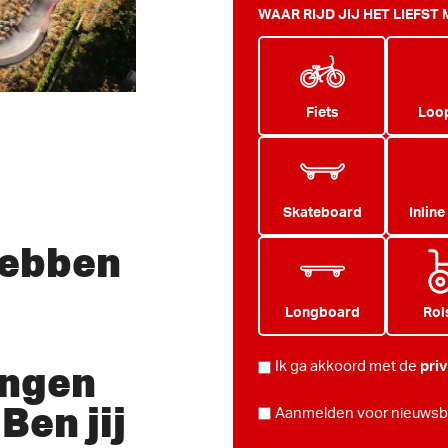
WAAR RIJD JIJ HET LIEFST
Fiets
Loop
Skateboard
Inline
hebben
Longboard
Rol
ingen
PRIVACY
Ik ga akkoord met de
pri
*
Ben jij
NIEUWSBRIEF
Aanmelden voor nieuwsbr