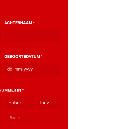
ACHTERNAAM
*
GEBOORTEDATUM
*
DD
dash
MM
NUMMER IN
*
dash
JJJJ