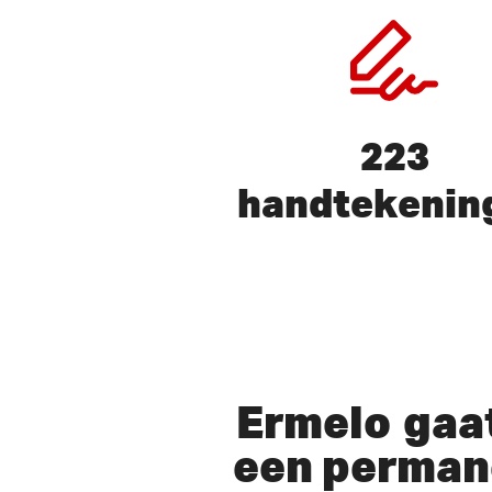
223
handtekenin
Druk op ENTER om te zoeken 
Ermelo
gaat
een perman