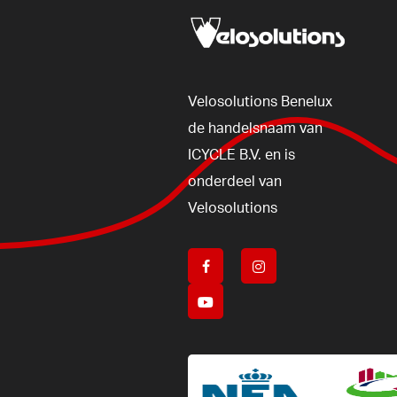
Velosolutions
Benelux
de
handelsnaam
van
ICYCLE
B.V.
en
is
onderdeel
van
Velosolutions