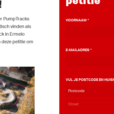
petitie
!
ver PumpTracks
VOORNAAM
*
tisch vinden als
k in Ermelo
 deze petitie om
E-MAILADRES
*
VUL JE POSTCODE EN HUIS