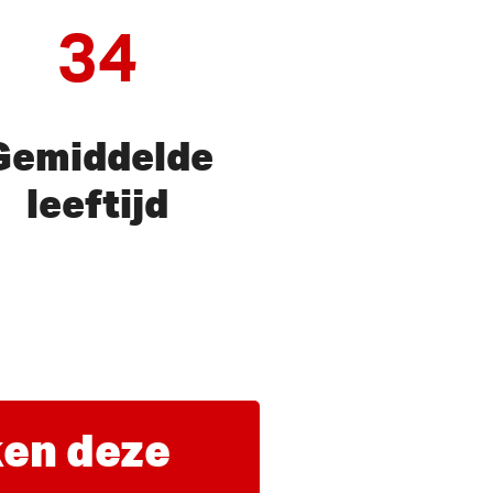
34
Gemiddelde
leeftijd
en deze