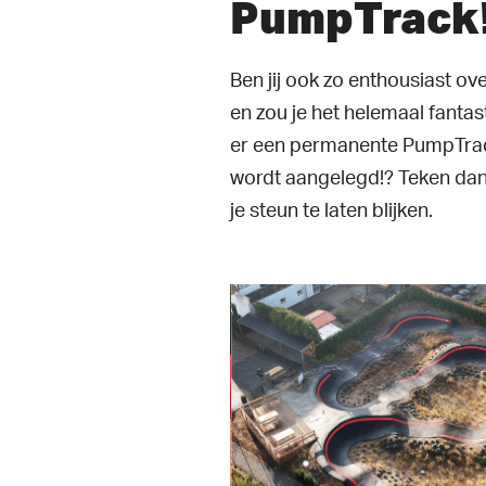
PumpTrack
Ben jij ook zo enthousiast o
en zou je het helemaal fantas
er een permanente PumpTrac
wordt aangelegd!? Teken dan
je steun te laten blijken.
lay Video