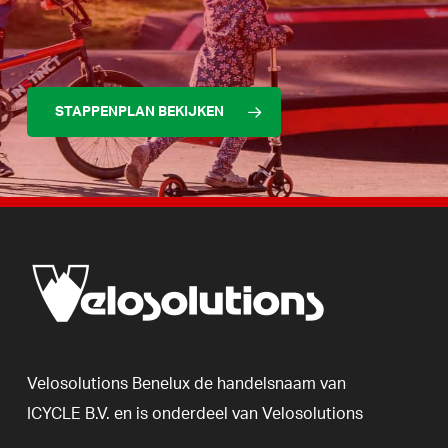
STAPPENPLAN BEKIJKEN
Velosolutions
Benelux
de
handelsnaam
van
ICYCLE
B.V.
en
is
onderdeel
van
Velosolutions