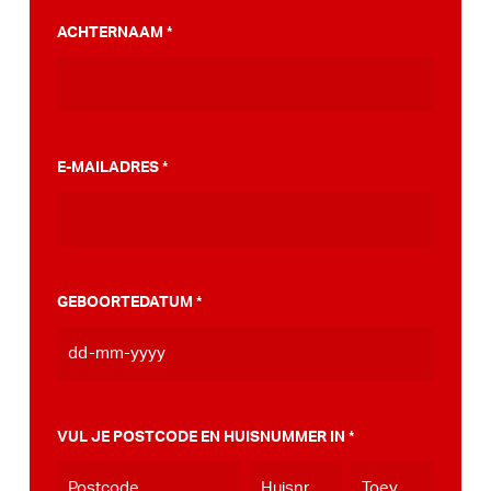
PumpTrack. Daarnaast maakten we een
ACHTERNAAM
*
stappenplan wat jou kan helpen op weg naar
die PumpTrack in je eigen gemeente, deze
kan je
hier bekijken
.
E-MAILADRES
*
GEBOORTEDATUM
*
DD
dash
MM
VUL JE POSTCODE EN HUISNUMMER IN
*
dash