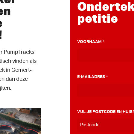
Ondertek
en
petitie
e
!
VOORNAAM
*
ver PumpTracks
tisch vinden als
k in Gemert-
E-MAILADRES
*
en dan deze
ijken.
VUL JE POSTCODE EN HUIS