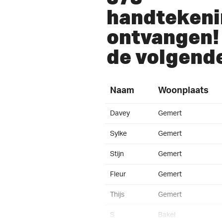
handteken
ontvangen! 
de volgend
Naam
Woonplaats
Davey
Gemert
Sylke
Gemert
Stijn
Gemert
Fleur
Gemert
Thijs
Gemert
S
Bakel