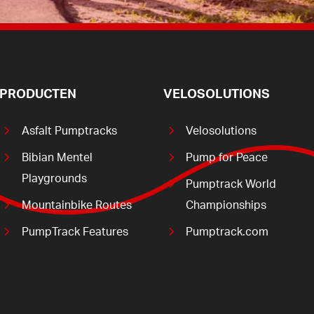
PRODUCTEN
VELOSOLUTIONS
Asfalt Pumptracks
Velosolutions
Bibian Mentel
Pump for Peace
Playgrounds
Pumptrack World
Mountainbike Routes
Championships
PumpTrack Features
Pumptrack.com