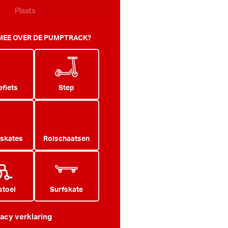
 MEE OVER DE PUMPTRACK?
fiets
Step
 skates
Rolschaatsen
stoel
Surfskate
vacy verklaring