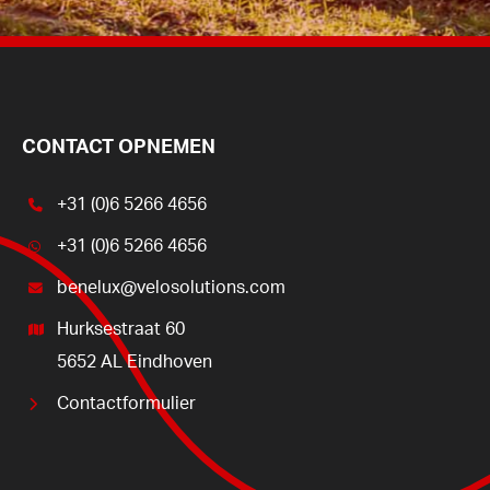
CONTACT OPNEMEN
+31 (0)6 5266 4656
+31 (0)6 5266 4656
benelux@velosolutions.com
Hurksestraat 60
5652 AL Eindhoven
Contactformulier