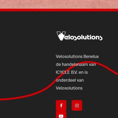
Velosolutions
Benelux
de
handelsnaam
van
ICYCLE
B.V.
en
is
onderdeel
van
Velosolutions