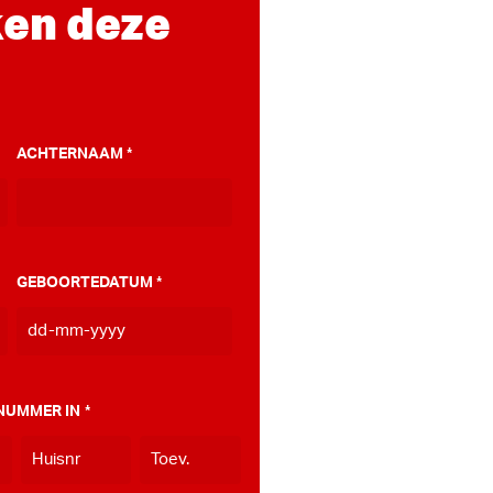
en deze
ACHTERNAAM
*
GEBOORTEDATUM
*
DD
dash
MM
NUMMER IN
*
dash
JJJJ