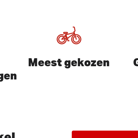
Meest gekozen
gen
of ESC te sluiten
kel