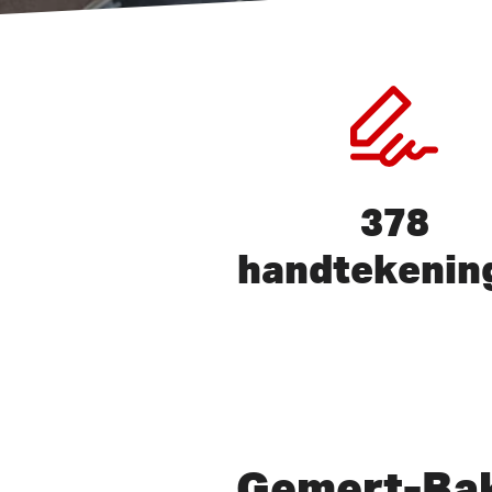
378
handtekenin
Druk op ENTER om te zoeken 
Gemert-Ba