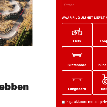
WAAR RIJD JIJ HET LIEFST
Fiets
Loop
Skateboard
Inline
hebben
Longboard
Rol
PRIVACY
Ik ga akkoord met de
pri