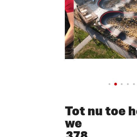
lay Video
Tot nu toe 
we
378