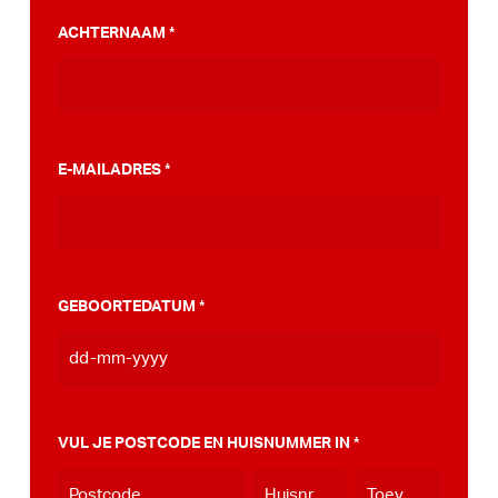
PumpTrack. Daarnaast maakten we een
ACHTERNAAM
*
stappenplan wat jou kan helpen op weg naar
die PumpTrack in je eigen gemeente, deze
kan je
hier bekijken
.
E-MAILADRES
*
GEBOORTEDATUM
*
DD
dash
MM
VUL JE POSTCODE EN HUISNUMMER IN
*
dash