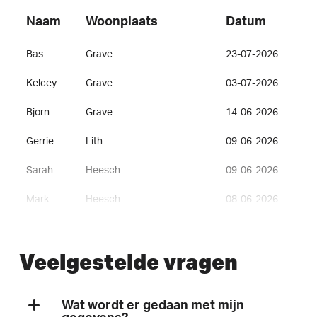
Naam
Woonplaats
Datum
Bas
Grave
23-07-2026
Kelcey
Grave
03-07-2026
Bjorn
Grave
14-06-2026
Gerrie
Lith
09-06-2026
Sarah
Heesch
09-06-2026
Mark
Heesch
08-06-2026
Peter
's-Hertogenbosch
07-06-2026
Veelgestelde vragen
Rob
Koudekerk aan den Rijn
07-06-2026
Mark
Vlijmen
07-06-2026
Wat wordt er gedaan met mijn
Mieke
's-Hertogenbosch
07-06-2026