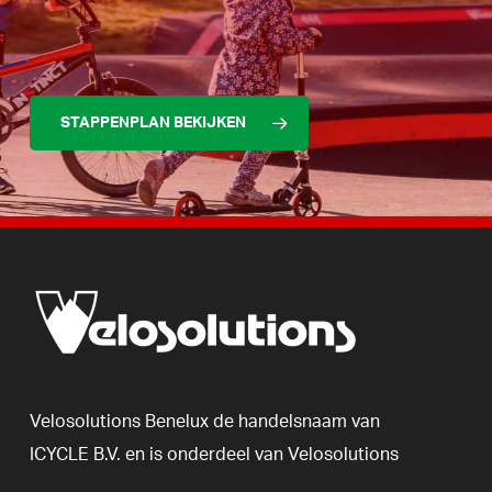
STAPPENPLAN BEKIJKEN
Velosolutions
Benelux
de
handelsnaam
van
ICYCLE
B.V.
en
is
onderdeel
van
Velosolutions