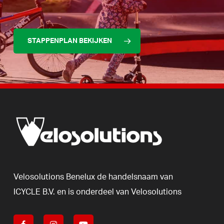
STAPPENPLAN BEKIJKEN
Velosolutions
Benelux
de
handelsnaam
van
ICYCLE
B.V.
en
is
onderdeel
van
Velosolutions