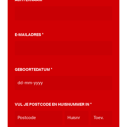
stappenplan wat jou kan helpen op weg naar
die PumpTrack in je eigen gemeente, deze
kan je
hier bekijken
.
E-MAILADRES
*
GEBOORTEDATUM
*
DD
dash
MM
VUL JE POSTCODE EN HUISNUMMER IN
*
dash
JJJJ