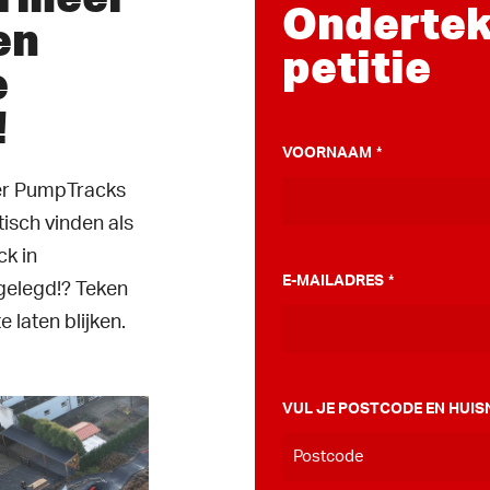
Ondertek
en
petitie
e
!
VOORNAAM
*
ver PumpTracks
tisch vinden als
k in
E-MAILADRES
*
elegd!? Teken
e laten blijken.
VUL JE POSTCODE EN HUIS