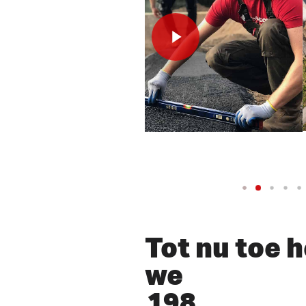
lay Video
Tot nu toe 
we
198