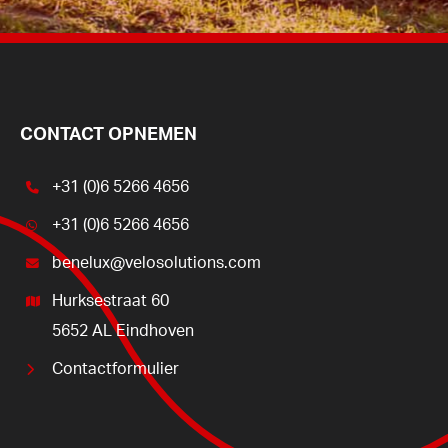
CONTACT OPNEMEN
+31 (0)6 5266 4656
+31 (0)6 5266 4656
benelux@velosolutions.com
Hurksestraat 60
5652 AL Eindhoven
Contactformulier