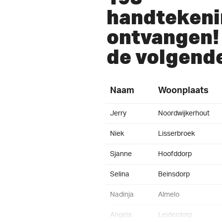
handteken
ontvangen! 
de volgend
Naam
Woonplaats
Jerry
Noordwijkerhout
Niek
Lisserbroek
Sjanne
Hoofddorp
Selina
Beinsdorp
Nadinja
Almelo
Angela
Leiderdorp