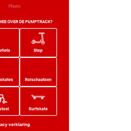
 MEE OVER DE PUMPTRACK?
fiets
Step
 skates
Rolschaatsen
stoel
Surfskate
vacy verklaring