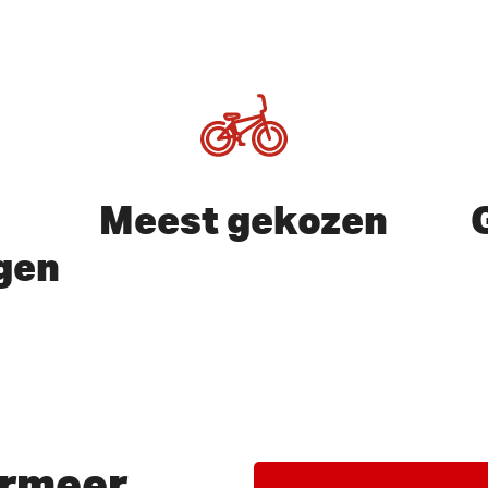
Meest gekozen
gen
of ESC te sluiten
rmeer