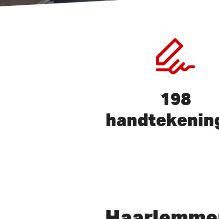
198
handtekenin
Druk op ENTER om te zoeken 
Haarlemme