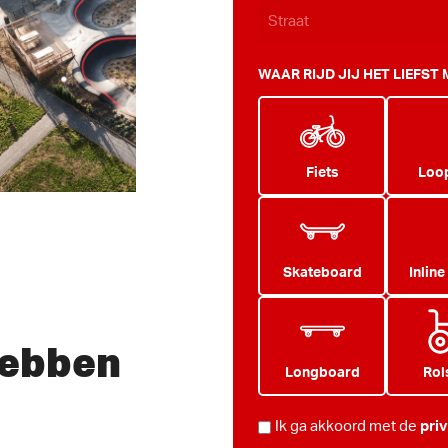
WAAR RIJD JIJ HET LIEFST
Fiets
Loop
Skateboard
Inline
hebben
Longboard
Rol
PRIVACY
Ik ga akkoord met de
pri