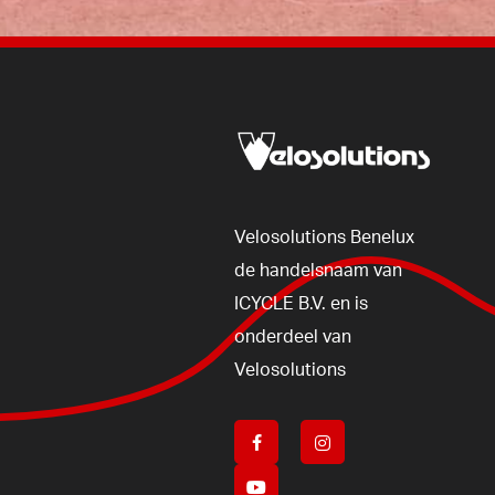
Velosolutions
Benelux
de
handelsnaam
van
ICYCLE
B.V.
en
is
onderdeel
van
Velosolutions