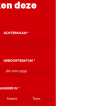
en deze
ACHTERNAAM
*
GEBOORTEDATUM
*
DD
dash
MM
NUMMER IN
*
dash
JJJJ