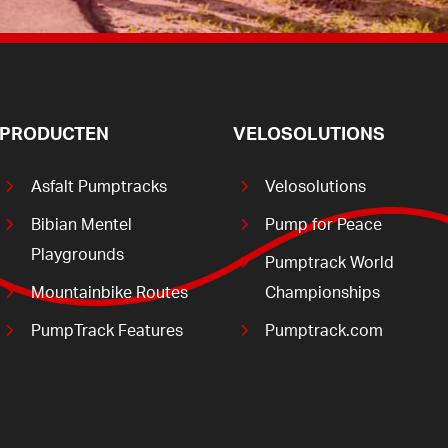
PRODUCTEN
VELOSOLUTIONS
Asfalt Pumptracks
Velosolutions
Bibian Mentel
Pump for Peace
Playgrounds
Pumptrack World
Mountainbike Routes
Championships
PumpTrack Features
Pumptrack.com