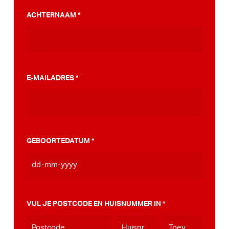
PumpTrack. Daarnaast maakten we een
ACHTERNAAM
*
stappenplan wat jou kan helpen op weg naar
die PumpTrack in je eigen gemeente, deze
kan je
hier bekijken
.
E-MAILADRES
*
GEBOORTEDATUM
*
DD
dash
MM
VUL JE POSTCODE EN HUISNUMMER IN
*
dash