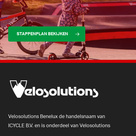
STAPPENPLAN BEKIJKEN
Velosolutions
Benelux
de
handelsnaam
van
ICYCLE
B.V.
en
is
onderdeel
van
Velosolutions