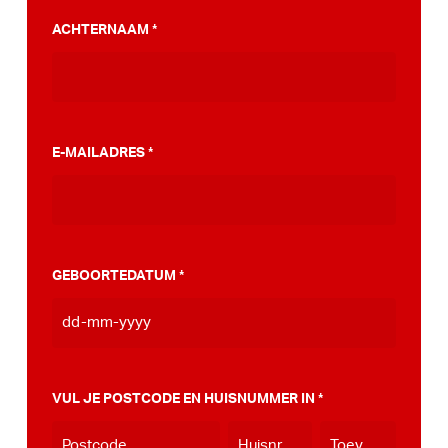
PumpTrack. Daarnaast maakten we een
ACHTERNAAM
*
stappenplan wat jou kan helpen op weg naar
die PumpTrack in je eigen gemeente, deze
kan je
hier bekijken
.
E-MAILADRES
*
GEBOORTEDATUM
*
DD
dash
MM
VUL JE POSTCODE EN HUISNUMMER IN
*
dash