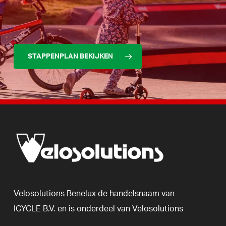
STAPPENPLAN BEKIJKEN
Velosolutions
Benelux
de
handelsnaam
van
ICYCLE
B.V.
en
is
onderdeel
van
Velosolutions