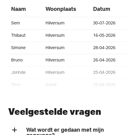
Naam
Woonplaats
Datum
Sem
Hilversum
30-07-2026
Thibaut
Hilversum
16-05-2026
Simone
Hilversum
28-04-2026
Bruno
Hilversum
26-04-2026
Jorinde
Hilversum
25-04-2026
Timo
Soest
25-04-2026
Cindy
Hilversum
24-04-2026
Veelgestelde vragen
Elisabeth
Hilversum
24-04-2026
Antonia
Hilversum
24-04-2026
Wat wordt er gedaan met mijn
Rianne
Hilversum
24-04-2026