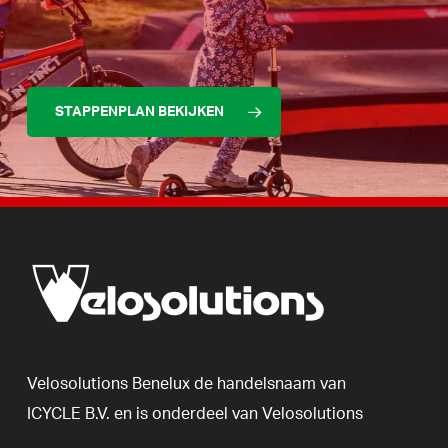
STAPPENPLAN BEKIJKEN
Velosolutions
Benelux
de
handelsnaam
van
ICYCLE
B.V.
en
is
onderdeel
van
Velosolutions