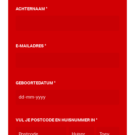
PumpTrack. Daarnaast maakten we een
ACHTERNAAM
*
stappenplan wat jou kan helpen op weg naar
die PumpTrack in je eigen gemeente, deze
kan je
hier bekijken
.
E-MAILADRES
*
GEBOORTEDATUM
*
DD
dash
MM
VUL JE POSTCODE EN HUISNUMMER IN
*
dash