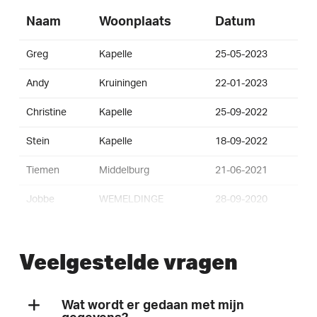
Naam
Woonplaats
Datum
Greg
Kapelle
25-05-2023
Andy
Kruiningen
22-01-2023
Christine
Kapelle
25-09-2022
Stein
Kapelle
18-09-2022
Tiemen
Middelburg
21-06-2021
Jobbe
WEMELDINGE
28-09-2020
troy
kapelle
19-07-2019
Veelgestelde vragen
Martijn
Heinkenszand
06-10-2018
Wat wordt er gedaan met mijn