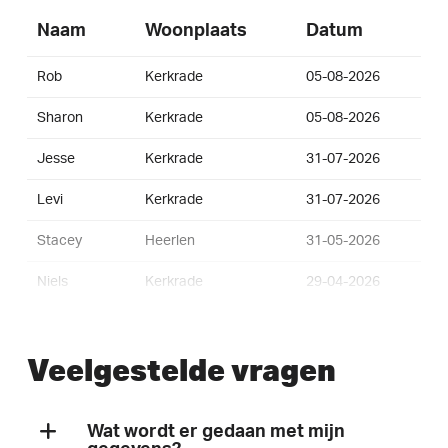
Naam
Woonplaats
Datum
Rob
Kerkrade
05-08-2026
Sharon
Kerkrade
05-08-2026
Jesse
Kerkrade
31-07-2026
Levi
Kerkrade
31-07-2026
Stacey
Heerlen
31-05-2026
Niels
Kerkrade
29-04-2026
Karin
Kerkrade
29-04-2026
Veelgestelde vragen
Noah
Kerkrade
17-04-2026
Pascal
Kerkrade
23-03-2026
Wat wordt er gedaan met mijn
Sem
Kerkrade
23-03-2026