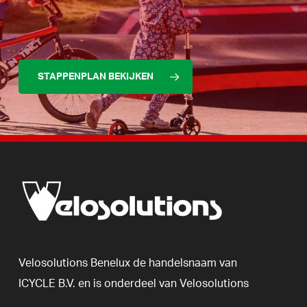
STAPPENPLAN BEKIJKEN
Velosolutions
Benelux
de
handelsnaam
van
ICYCLE
B.V.
en
is
onderdeel
van
Velosolutions