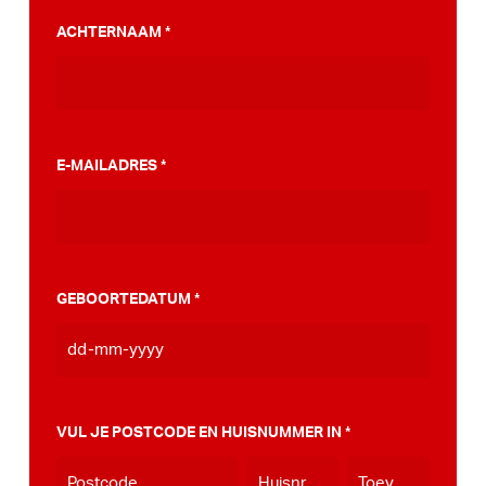
PumpTrack. Daarnaast maakten we een
ACHTERNAAM
*
stappenplan wat jou kan helpen op weg naar
die PumpTrack in je eigen gemeente, deze
kan je
hier bekijken
.
E-MAILADRES
*
GEBOORTEDATUM
*
DD
dash
MM
VUL JE POSTCODE EN HUISNUMMER IN
*
dash