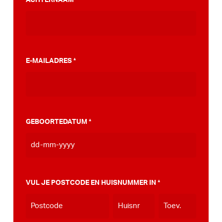
*
stappenplan wat jou kan helpen op weg naar
die PumpTrack in je eigen gemeente, deze
kan je
hier bekijken
.
E-MAILADRES
*
GEBOORTEDATUM
*
DD
dash
MM
VUL JE POSTCODE EN HUISNUMMER IN
*
dash
JJJJ