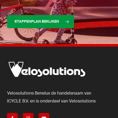
STAPPENPLAN BEKIJKEN
Velosolutions
Benelux
de
handelsnaam
van
ICYCLE
B.V.
en
is
onderdeel
van
Velosolutions