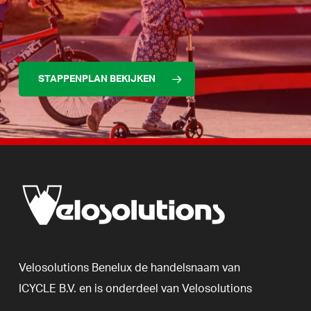
STAPPENPLAN BEKIJKEN
Velosolutions
Benelux
de
handelsnaam
van
ICYCLE
B.V.
en
is
onderdeel
van
Velosolutions