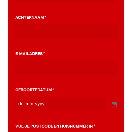
gemeente te overtuigen voor een
PumpTrack. Daarnaast maakten we een
ACHTERNAAM
*
stappenplan wat jou kan helpen op weg naar
die PumpTrack in je eigen gemeente, deze
kan je
hier bekijken
.
E-MAILADRES
*
GEBOORTEDATUM
*
VUL JE POSTCODE EN HUISNUMMER IN
*