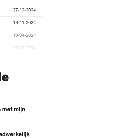
27-12-2024
18-11-2024
19-04-2024
15-02-2024
17-12-2023
de
28-11-2023
17-07-2022
n
17-07-2022
 met mijn
16-05-2022
15-05-2022
 gegevens om.
adwerkelijk
24-04-2022