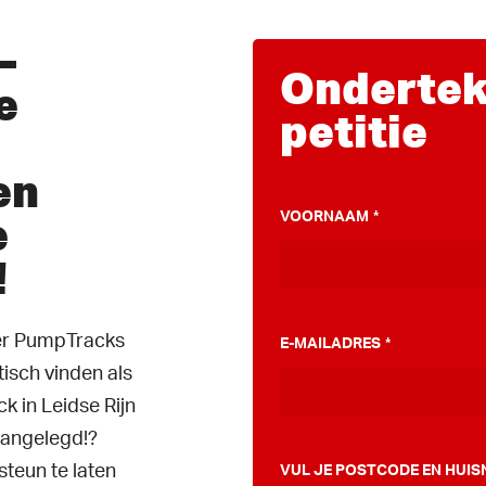
–
Ondertek
e
petitie
en
e
VOORNAAM
*
!
ver PumpTracks
E-MAILADRES
*
tisch vinden als
 in Leidse Rijn
aangelegd!?
steun te laten
VUL JE POSTCODE EN HUIS