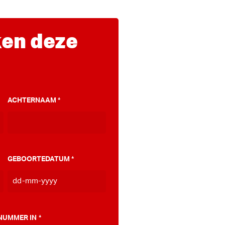
en deze
ACHTERNAAM
*
GEBOORTEDATUM
*
DD
dash
MM
NUMMER IN
*