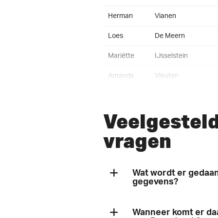
Herman
Vianen
Loes
De Meern
Mariëtte
IJsselstein
Amanda
Vleuten
Roan
De Meern
Veelgestel
Thijs
Utrecht
vragen
Merle
Schiedam
Deborah
Utrecht Leidsche Rij
Wat wordt er gedaan
Lennart
Utrecht
gegevens?
Daniël
Vleuten
Wij gaan zorgvuldig met je
Wanneer komt er da
Jan
De Meern