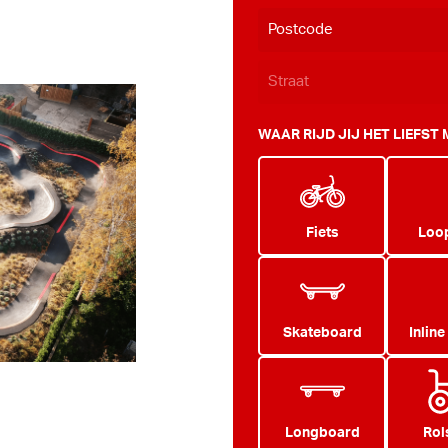
WAAR RIJD JIJ HET LIEFST
Fiets
Loop
Skateboard
Inline
Longboard
Rol