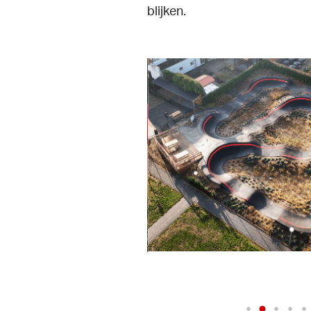
blijken.
lay Video