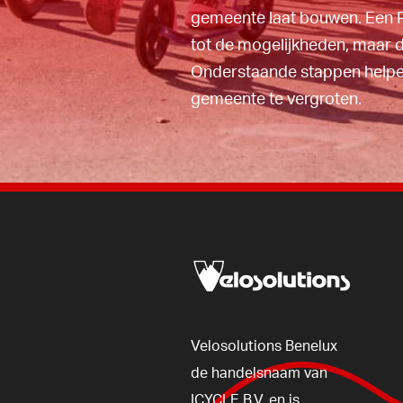
naar die PumpTrack in je e
gemeente laat bouwen. Een 
deze kan je
hier bekijken
.
tot de mogelijkheden, maar d
Onderstaande stappen helpen
gemeente te vergroten.
Velosolutions
Benelux
de
handelsnaam
van
ICYCLE
B.V.
en
is