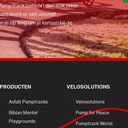
igen gemeente,
PumpTrack behoort dan ook zeker
eze komt er niet vanzelf!
 je op weg om je kansen bij de
PRODUCTEN
VELOSOLUTIONS
Asfalt Pumptracks
Velosolutions
Bibian Mentel
Pump for Peace
Playgrounds
Pumptrack World