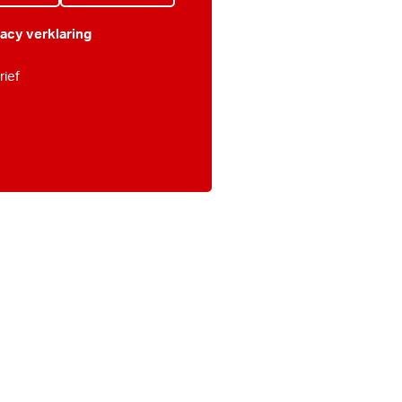
vacy verklaring
ief