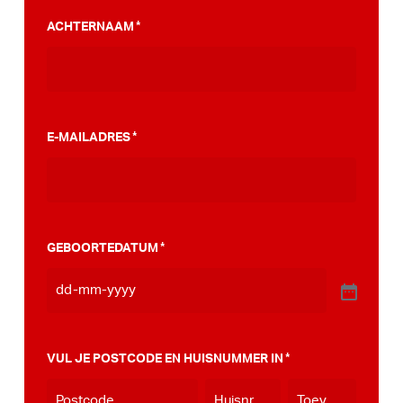
PumpTrack. Daarnaast maakten we een
ACHTERNAAM
*
stappenplan wat jou kan helpen op weg naar
die PumpTrack in je eigen gemeente, deze
kan je
hier bekijken
.
E-MAILADRES
*
GEBOORTEDATUM
*
VUL JE POSTCODE EN HUISNUMMER IN
*