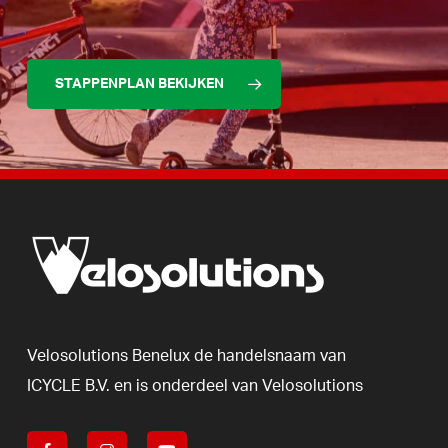
STAPPENPLAN BEKIJKEN
Velosolutions
Benelux
de
handelsnaam
van
ICYCLE
B.V.
en
is
onderdeel
van
Velosolutions