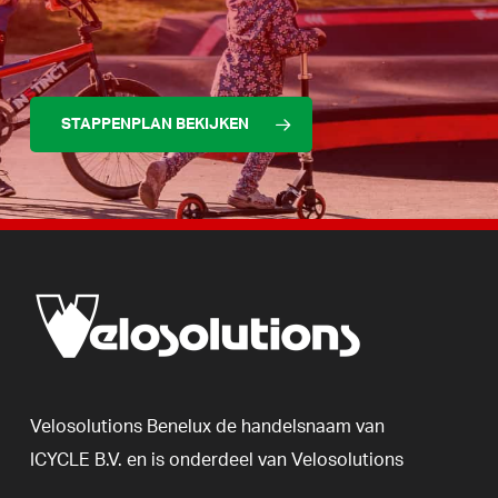
STAPPENPLAN BEKIJKEN
Velosolutions
Benelux
de
handelsnaam
van
ICYCLE
B.V.
en
is
onderdeel
van
Velosolutions