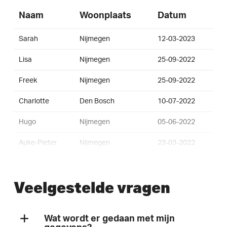
Naam
Woonplaats
Datum
Sarah
Nijmegen
12-03-2023
Lisa
Nijmegen
25-09-2022
Freek
Nijmegen
25-09-2022
Charlotte
Den Bosch
10-07-2022
Hugo
Nijmegen
05-06-2022
Auke-Pieter
Nijmegen
23-03-2022
Pieter
Lent
09-02-2022
Veelgestelde vragen
Gerold
Hengelo
30-12-2021
Sander
Nijmegen
23-11-2021
Wat wordt er gedaan met mijn
Joost
Nijmegen
23-06-2021