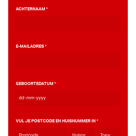
PumpTrack. Daarnaast maakten we een
ACHTERNAAM
*
stappenplan wat jou kan helpen op weg naar
die PumpTrack in je eigen gemeente, deze
kan je
hier bekijken
.
E-MAILADRES
*
GEBOORTEDATUM
*
DD
dash
MM
VUL JE POSTCODE EN HUISNUMMER IN
*
dash