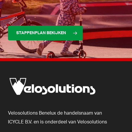
STAPPENPLAN BEKIJKEN
Velosolutions
Benelux
de
handelsnaam
van
ICYCLE
B.V.
en
is
onderdeel
van
Velosolutions