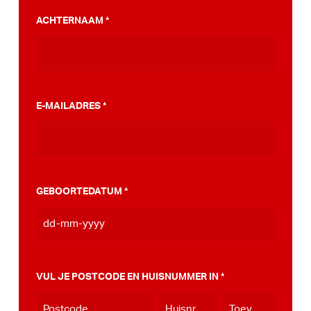
PumpTrack. Daarnaast maakten we een
ACHTERNAAM
*
stappenplan wat jou kan helpen op weg naar
die PumpTrack in je eigen gemeente, deze
kan je
hier bekijken
.
E-MAILADRES
*
GEBOORTEDATUM
*
DD
dash
MM
VUL JE POSTCODE EN HUISNUMMER IN
*
dash