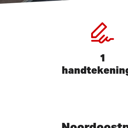
1
handtekenin
Druk op ENTER om te zoeken 
Noordoostp