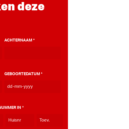
en deze
ACHTERNAAM
*
GEBOORTEDATUM
*
DD
dash
MM
NUMMER IN
*
dash
JJJJ