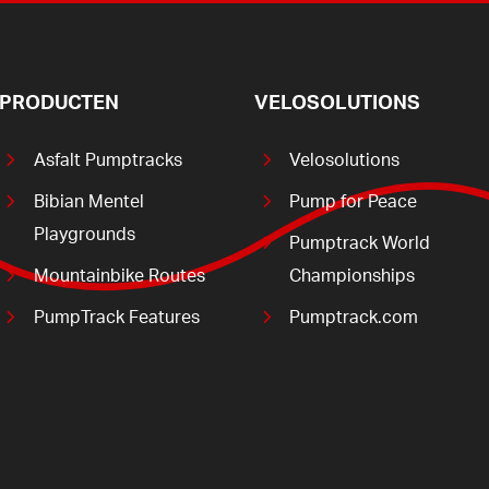
PRODUCTEN
VELOSOLUTIONS
Asfalt Pumptracks
Velosolutions
Bibian Mentel
Pump for Peace
Playgrounds
Pumptrack World
Mountainbike Routes
Championships
PumpTrack Features
Pumptrack.com