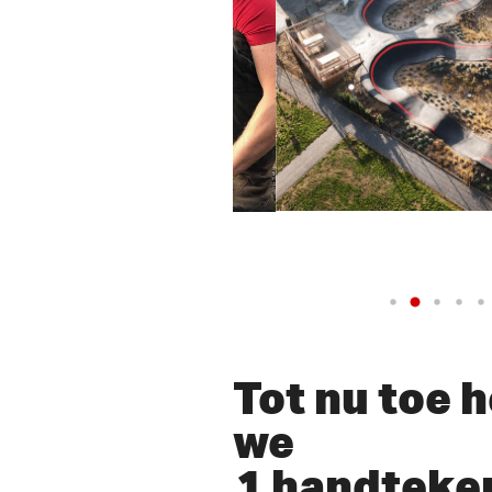
lay Video
Tot nu toe 
we
1 handteke