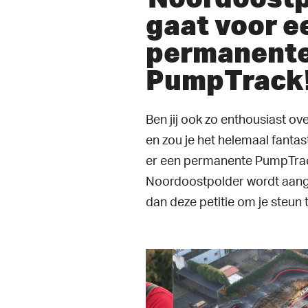
gaat voor e
permanent
PumpTrack
Ben jij ook zo enthousiast o
en zou je het helemaal fantas
er een permanente PumpTrac
Noordoostpolder wordt aang
dan deze petitie om je steun t