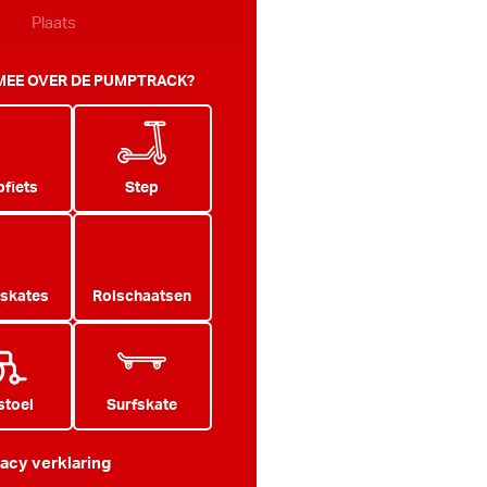
 MEE OVER DE PUMPTRACK?
fiets
Step
 skates
Rolschaatsen
stoel
Surfskate
vacy verklaring