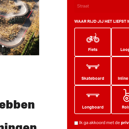
WAAR RIJD JIJ HET LIEFST
Fiets
Loop
Skateboard
Inline
hebben
Longboard
Rol
ningen
PRIVACY
Ik ga akkoord met de
pri