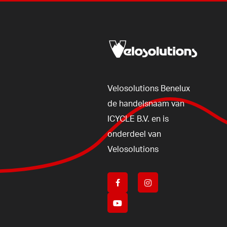
Velosolutions
Benelux
de
handelsnaam
van
ICYCLE
B.V.
en
is
onderdeel
van
Velosolutions