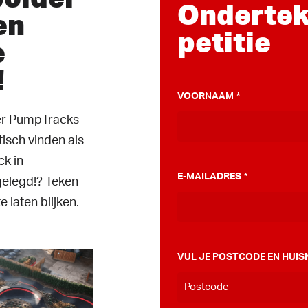
Ondertek
en
petitie
e
!
VOORNAAM
*
ver PumpTracks
tisch vinden als
k in
E-MAILADRES
*
elegd!? Teken
e laten blijken.
VUL JE POSTCODE EN HUIS