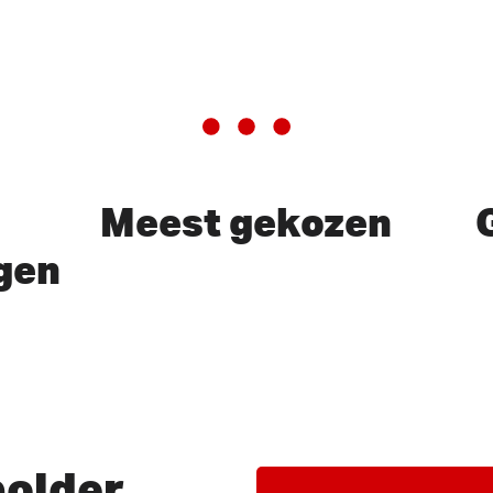
Meest gekozen
gen
of ESC te sluiten
older