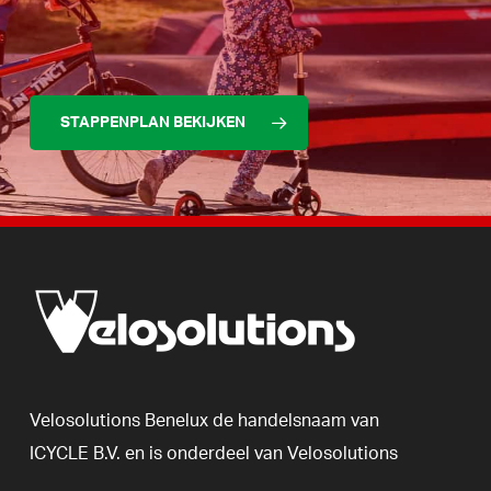
STAPPENPLAN BEKIJKEN
Velosolutions
Benelux
de
handelsnaam
van
ICYCLE
B.V.
en
is
onderdeel
van
Velosolutions