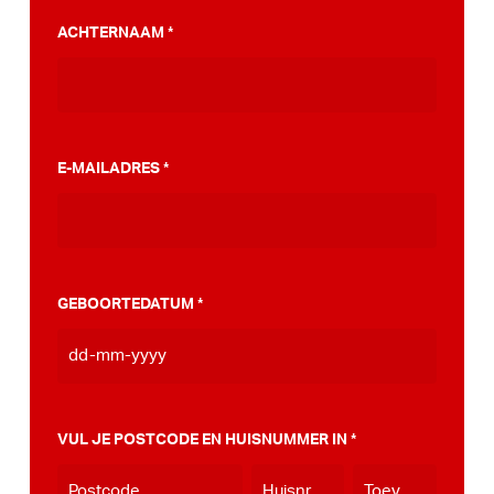
PumpTrack. Daarnaast maakten we een
ACHTERNAAM
*
stappenplan wat jou kan helpen op weg naar
die PumpTrack in je eigen gemeente, deze
kan je
hier bekijken
.
E-MAILADRES
*
GEBOORTEDATUM
*
DD
dash
MM
VUL JE POSTCODE EN HUISNUMMER IN
*
dash