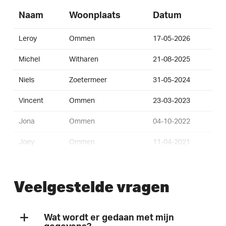
Naam
Woonplaats
Datum
Leroy
Ommen
17-05-2026
Michel
Witharen
21-08-2025
Niels
Zoetermeer
31-05-2024
Vincent
Ommen
23-03-2023
Jona
Ommen
04-10-2022
Joey
Ommen
11-04-2021
Laurens
Ommen
11-04-2021
Veelgestelde vragen
Jolanda
Nijverdal
02-03-2021
Casper
Ommen
02-03-2021
Wat wordt er gedaan met mijn
Wim
Ommen
02-03-2021