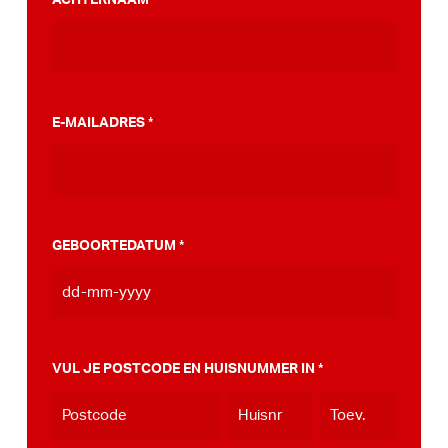
*
stappenplan wat jou kan helpen op weg naar
die PumpTrack in je eigen gemeente, deze
kan je
hier bekijken
.
E-MAILADRES
*
GEBOORTEDATUM
*
DD
dash
MM
VUL JE POSTCODE EN HUISNUMMER IN
*
dash
JJJJ