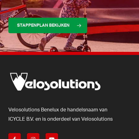
STAPPENPLAN BEKIJKEN
Velosolutions
Benelux
de
handelsnaam
van
ICYCLE
B.V.
en
is
onderdeel
van
Velosolutions