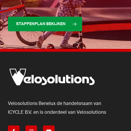
STAPPENPLAN BEKIJKEN
Velosolutions
Benelux
de
handelsnaam
van
ICYCLE
B.V.
en
is
onderdeel
van
Velosolutions