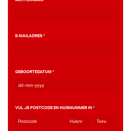
*
stappenplan wat jou kan helpen op weg naar
die PumpTrack in je eigen gemeente, deze
kan je
hier bekijken
.
E-MAILADRES
*
GEBOORTEDATUM
*
DD
dash
MM
VUL JE POSTCODE EN HUISNUMMER IN
*
dash
JJJJ